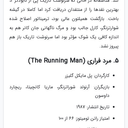
کند. متأسفانه در حالی که سرنوشت تاریک پی از نابودگر 2،
بهترین نقدها را از منتقدان دریافت کرد اما کاملا در گیشه
باخت. بازگشت همیلتون عالی بود، ترمیناتور اصلاح شده
شوارتزنگر، کارل جالب بود و مرگ ناگهانی جان کانر هم به
اندازه کافی یک شوک مؤثر بود اما سرنوشت تاریک باز هم
پیروز نشد.
5. مرد فراری (The Running Man)
کارگردان: پل مایکل گلیزر
بازیگران: آرنولد شوراتزنگر، ماریا کانچیتا، ریچارد
داوسون
تاریخ انتشار: 1987
امتیاز راتن تومیتوز: 66 از 100