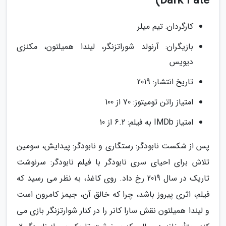
Dark Fate)
کارگردان: تیم میلر
بازیگران: آرنولد شوراتزنگر، لیندا همیلتون، مکنزی
دیویس
تاریخ انتشار: 2019
امتیاز راتن تومیتوز: 70 از 100
امتیاز IMDb به فیلم: 6.2 از 10
پس از شکست نابودگر: رستگاری و نابودگر: پیدایش، سومین
تلاش برای احیای سری نابودگر با فیلم نابودگر: سرنوشت
تاریک در سال 2019 رخ داد. روی کاغذ، به نظر می رسید که
فیلم، اثری پیروز باشد، چرا که خالق آن، جیمز کامرون است
و لیندا همیلتون نقش سارا کانر را در کنار شوارتزنگر بازی می