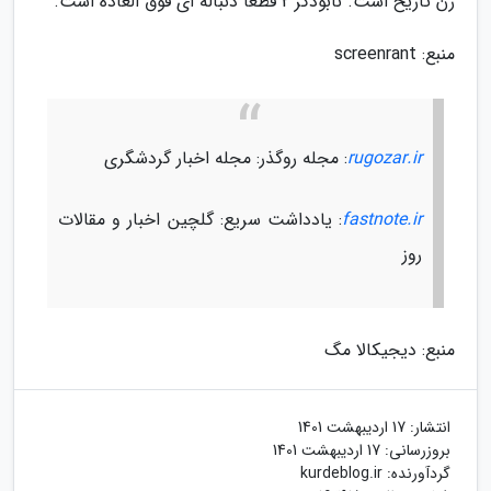
زن تاریخ است. نابودگر 2 قطعا دنباله ای فوق العاده است.
منبع: screenrant
rugozar.ir
: مجله روگذر: مجله اخبار گردشگری
fastnote.ir
: یادداشت سریع: گلچین اخبار و مقالات
روز
منبع: دیجیکالا مگ
انتشار:
17 اردیبهشت 1401
بروزرسانی:
17 اردیبهشت 1401
گردآورنده:
kurdeblog.ir