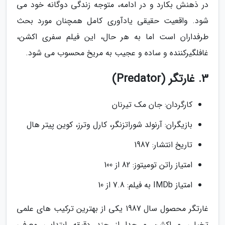
در ذهنش بکارد و در ادامه، متوجه زندگی دوگانه خود می
شود. واقعیت حقیقی یادآوری کامل همچنان مورد بحث
طرفداران است اما به هر حال، این فیلم سفری اکشن،
غافلگیرکننده و ساده و عجیب به مریخ محسوب می شود.
3. غارتگر (Predator)
کارگردان: جان مک تیرنان
بازیگران: آرنولد شوراتزنگر، کارل وترز، کوین پیتر هال
تاریخ انتشار: 1987
امتیاز راتن تومیتوز: 82 از 100
امتیاز IMDb به فیلم: 7.8 از 10
غارتگر محصول سال 1987 یکی از بهترین ترکیب های علمی
تخیلی و اکشن و جدا از چند دقیقه ابتدایی معرفی