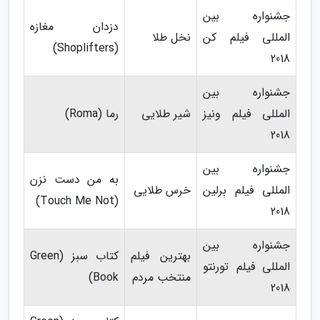
جشنواره بین
دزدان مغازه
المللی فیلم کن
نخل طلا
(Shoplifters)
2018
جشنواره بین
المللی فیلم ونیز
شیر طلایی
رما (Roma)
2018
جشنواره بین
به من دست نزن
المللی فیلم برلین
خرس طلایی
(Touch Me Not)
2018
جشنواره بین
بهترین فیلم
کتاب سبز (Green
المللی فیلم تورنتو
منتخب مردم
Book)
2018