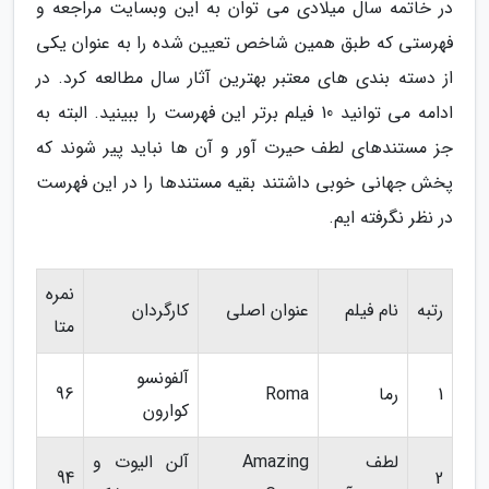
در خاتمه سال میلادی می توان به این وبسایت مراجعه و
فهرستی که طبق همین شاخص تعیین شده را به عنوان یکی
از دسته بندی های معتبر بهترین آثار سال مطالعه کرد. در
ادامه می توانید 10 فیلم برتر این فهرست را ببینید. البته به
جز مستندهای لطف حیرت آور و آن ها نباید پیر شوند که
پخش جهانی خوبی داشتند بقیه مستندها را در این فهرست
در نظر نگرفته ایم.
نمره
رتبه
نام فیلم
عنوان اصلی
کارگردان
متا
آلفونسو
1
رما
Roma
96
کوارون
لطف
Amazing
آلن الیوت و
94
2