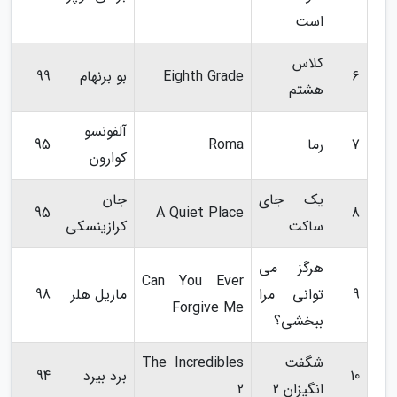
است
کلاس
6
Eighth Grade
بو برنهام
99
هشتم
آلفونسو
7
رما
Roma
95
کوارون
یک جای
جان
95
A Quiet Place
8
ساکت
کرازینسکی
هرگز می
Can You Ever
9
توانی مرا
ماریل هلر
98
Forgive Me
ببخشی؟
شگفت
The Incredibles
10
برد بیرد
94
انگیزان 2
2