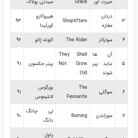
حیرت آور
Grace
سیدنی پولاک
دزدان
هیروکازو
93
Shoplifters
3
مغازه
کورئیدا
4
سوارکار
The Rider
کلوئه ژائو
92
آن ها
They Shall
5
نباید پیر
Not Grow
پیتر جکسون
91
شوند
Old
The
یورگوس
6
سوگلی
91
Favourite
لانتیموس
لی چانگ
7
سوزاندن
Burning
90
دانگ
پاول