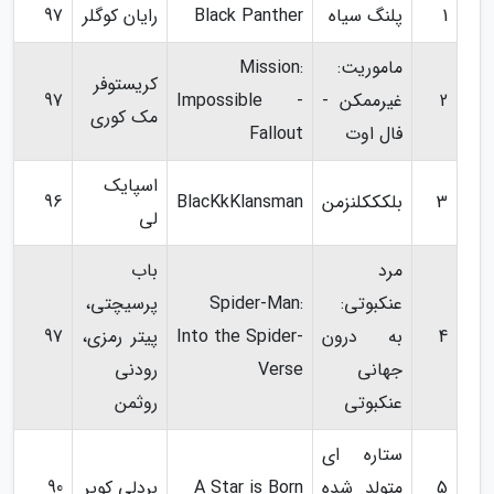
1
پلنگ سیاه
Black Panther
رایان کوگلر
97
ماموریت:
Mission:
کریستوفر
2
غیرممکن -
Impossible -
97
مک کوری
فال اوت
Fallout
اسپایک
3
بلکککلنزمن
BlacKkKlansman
96
لی
مرد
باب
عنکبوتی:
Spider-Man:
پرسیچتی،
4
به درون
Into the Spider-
پیتر رمزی،
97
جهانی
Verse
رودنی
عنکبوتی
روثمن
ستاره ای
5
متولد شده
A Star is Born
بردلی کوپر
90