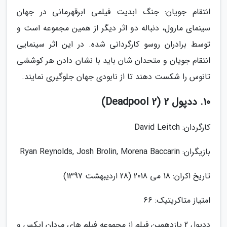
انتقام جویان: جنگ ابدیت فیلمی ابرقهرمانی در جهان
سینمای مارول، دنباله دو اثر دیگر از همین مجموعه است و
توسط برادران روسو کارگردانی شده. در این اثر سینمایی
انتقام جویان و متحدان شان باید با نشان دادن هر کوششی
تانوس را شکست دهند تا از نابودی جهان جلوگیری نمایند.
10. ددپول 2 (Deadpool 2)
کارگردان: David Leitch
بازیگران: Ryan Reynolds, Josh Brolin, Morena Baccarin
تاریخ اکران: 18 می 2018 (28 اردیبهشت 1397)
امتیاز متاکریتیک: 66
ددپول 2 یازدهمین فیلم از مجموعه فیلم های مردان ایکس و