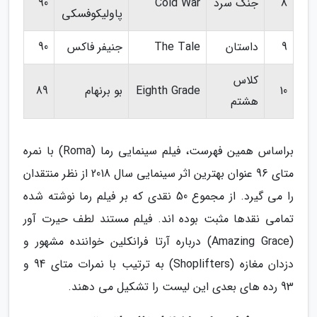
8
جنگ سرد
Cold War
90
پاولیکوفسکی
9
داستان
The Tale
جنیفر فاکس
90
کلاس
10
Eighth Grade
بو برنهام
89
هشتم
براساس همین فهرست، فیلم سینمایی رما (Roma) با نمره
متای 96 عنوان بهترین اثر سینمایی سال 2018 از نظر منتقدان
را می گیرد. از مجموع 50 نقدی که بر فیلم رما نوشته شده
تمامی نقدها مثبت بوده اند. فیلم مستند لطف حیرت آور
(Amazing Grace) درباره آرتا فرانکلین خواننده مشهور و
دزدان مغازه (Shoplifters) به ترتیب با نمرات متای 94 و
93 رده های بعدی این لیست را تشکیل می دهند.