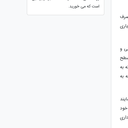
است که می خورید.
صرف
اری
ی و
سطح
 به
 به
یند
 خود
داری