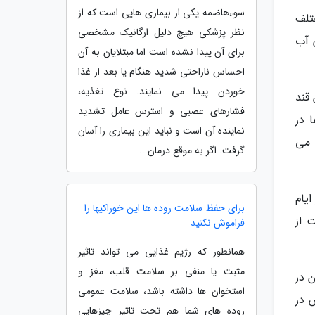
سوءهاضمه یکی از بیماری هایی است که از
ختلف
نظر پزشکی هیچ دلیل ارگانیک مشخصی
 آب
برای آن پیدا نشده است اما مبتلایان به آن
احساس ناراحتی شدید هنگام یا بعد از غذا
خوردن پیدا می نمایند. نوع تغذیه،
قند
فشارهای عصبی و استرس عامل تشدید
 در
نماینده آن است و نباید این بیماری را آسان
 می
گرفت. اگر به موقع درمان...
یام
برای حفظ سلامت روده ها این خوراکیها را
 از
فراموش نکنید
همانطور که رژیم غذایی می تواند تاثیر
مثبت یا منفی بر سلامت قلب، مغز و
ن در
استخوان ها داشته باشد، سلامت عمومی
 در
روده های شما هم تحت تاثیر چیزهایی