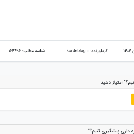
گردآورنده:
kurdeblog.ir
شناسه مطلب: 164496
یم؟" امتیاز دهید
زه داری پیشگیری کنیم؟"