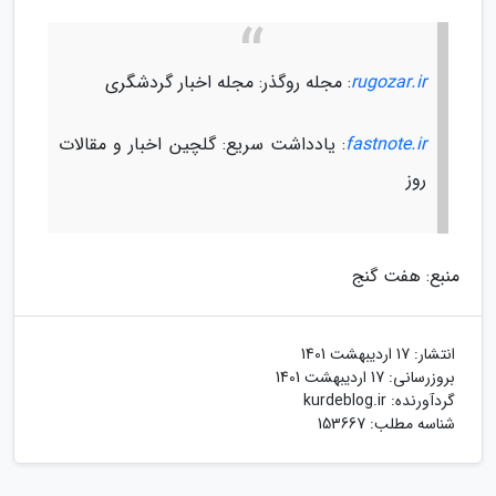
rugozar.ir
: مجله روگذر: مجله اخبار گردشگری
fastnote.ir
: یادداشت سریع: گلچین اخبار و مقالات
روز
منبع: هفت گنج
انتشار:
17 اردیبهشت 1401
بروزرسانی:
17 اردیبهشت 1401
گردآورنده:
kurdeblog.ir
شناسه مطلب: 153667