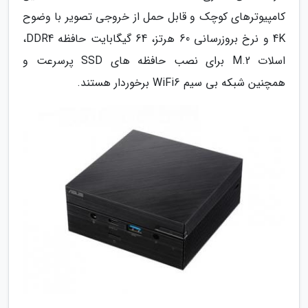
کامپیوترهای کوچک و قابل حمل از خروجی تصویر با وضوح
4K و نرخ بروزرسانی 60 هرتز، 64 گیگابایت حافظه DDR4،
اسلات M.2 برای نصب حافظه های SSD پرسرعت و
همچنین شبکه بی سیم WiFi6 برخوردار هستند.