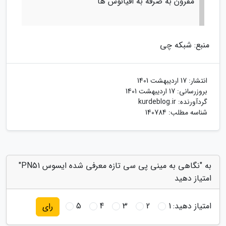
مقرون به صرفه به اقیانوس ها
منبع: شبکه چی
انتشار:
17 اردیبهشت 1401
بروزرسانی:
17 اردیبهشت 1401
گردآورنده:
kurdeblog.ir
شناسه مطلب: 140784
به "نگاهی به مینی پی سی تازه معرفی شده ایسوس PN51"
امتیاز دهید
امتیاز دهید:
1
2
3
4
5
رای