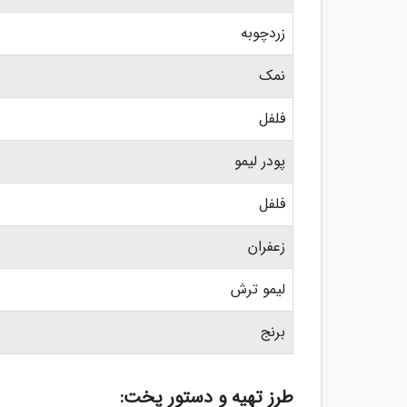
زردچوبه
نمک
فلفل
پودر لیمو
فلفل
زعفران
لیمو ترش
برنج
طرز تهیه و دستور پخت: