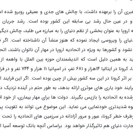
 رهبری آن را برعهده داشت، با چالش های جدی و عمیقی روبرو شده ا
ن و در عین حال رشد بی سابقه این کشور بوده است. رشد جریان 
یه اروپا به عنوان بخشی از نظم دنیای را به مبارزه می طلبد، چالش دیگر
یای را ویروسی ایجاد نموده که هنوز منشأ آن ناشناخته است. اگر 
ود و کشورها به ویژه در اتحادیه اروپا در مهار آن ناتوان باشند، اتح
به همین دلیل است که اندیشمندان حوزه بین الملل با واهمه از د
پساکرونایی سخن می گویند. براساس آخرین آمارها، کرونا در ایتالیا 14هزار و 681 نفر، در اسپا
گ ومیر بر اثر کرونا در این سه کشور بیش از چین بوده است. اگر این فرایند ا
ه اروپا نتواند به 512 میلیون شهفرایند خود یاری های موثری ارائه بدهد، به طور حتم در آینده نزدیک
به اتحادیه را بازپس بگیرند. دولت ها برای مهار بیماری، از خود اقت
ه شدیدتری خودنمایی می نماید. این موضوع می تواند به تقویت پر
طرف خطر کرونا، عبور و مرور آزادانه در سرزمین های اتحادیه را تحت ت
تجارت دنیای هم تاثیرگذار خواهد بود. براساس آنچه بانک توسعه آسیا ا