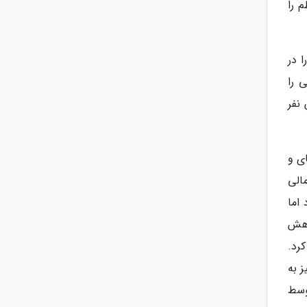
 را
 در
 را
 که منجر به کشته شدن بیش از 50 میلیون نفر
ی و
الی
اما
در چهارم سپتامبر 1929 سقوط کاهش
قوط کرد.
ز به
وسط