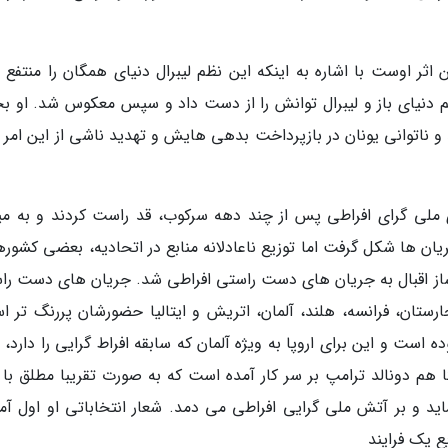
اثر اوست با اشاره به اینکه این نظم لیبرال دنیای همگان را منتفع ن
ه 2000 جهش به سمت نظم دنیای باز و لیبرال توانش را از دست داد و سپس معکوس شد. او 
 عظیم شد و ناتوانی یونان در بازپرداخت بدهی هایش و تهدید ناشی از این امر 
ی ملی گرای افراطی پس از چند دهه سرکوب، قد راست کردند و به می
ریان ها شکل گرفت اما توزیع ناعادلانه منابع در اتحادیه، بعضی کشوره
ه ساز اقبال به جریان های دست راستی افراطی شد. جریان های دست را
ستان، فرانسه، هلند، آلمان، اتریش و ایتالیا حضورشان پررنگ تر ا
ه است و این برای اروپا به ویژه آلمان که سابقه افراط گرایی را دارد،
کا هم دونالد ترامپ بر سر کار آمده است که به صورت تقریبا مطلق با 
اید و بر آتش ملی گرایی افراطی می دمد. شعار انتخاباتی او اول آمر
ع یک فرایند