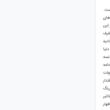
ست.
های
 این
ظرف
ادیه
نیا
نیا 11 هزار و 744 نفر و در فرانسه
دامه
 دولت
دار
رنگ
اثیر
ظهار