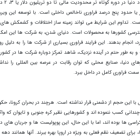
داشت، هزینه همه گیری ویروس کرونا برای 
 دوره بلندتر تا 1، 4 تریلیون دلار یا حدود پنج درصد فراوری ناخالص داخلی است. با توسعه این و
است. تداوم این شرایط می تواند زمینه ساز اختلافات و کشمکش های 
دسترسی کشورها به محصولات است. دنیای شدن، به شرکت ها این امکان
د، انجام بدهند. این فرایند فراوری بسیاری از شرکت ها را به دلیل رو
به طور حتم در آینده نزدیک، شاهد تمرکز دوباره شرکت ها در کشوره
ای دنیا، صنایع محلی که توان رقابت در عرصه بین المللی را نداشت
 سمت فراوری کامل در داخل ببرد.
ل با این حجم از دشمنی قرار نداشته است. هرچند در بحران کرونا، حک
ندانی کسب ننموده اند و کشورهایی نظیر کره جنوبی و تایوان که وا
کراسی ها بوده اند، اما با این حال، این پوپولیست ها و جریان های 
رای تضعیف نظم فعلی به ویژه در اروپا بهره ببرند. آنها همانند دهه 