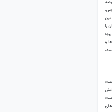
اقتصاد دنیا در دوره کوتاه تر محدودیت مالی تا دو تریلیون دلار یا 3، 2 درصد
یروس،
بین
 را
بروه
ا و
ند،
ومت
کنش
دست
های