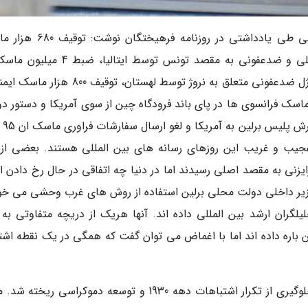
به گزارش گروه رسانه های خبرنگاران، صادق امامی طی یادداشتی در روزنامه 
ارسالی از چین به ایتالیا در چک، سرقت مواد الکلی و ضدعفونی به مقصد تونس توسط ایتال
مقصد ایتالیا و اسپانیا در پاریس، مصادره محموله ژل ضدعفونی متعلق به نروژ توسط لهستان، توقیف
 ماسک فرانسوی ها در پای باند فرودگاه چین از سوی آمریکا و دستور دو
ترامپ برای بازگ
 عجیب و غریب این روزهای رسانه های بین المللی هستند. بعضی از 
زنی به مقصد اصلی رسیدند اما در دنیا چه اتفاقی در حال رخ دادن 
ل، وزیر داخلی دولت محلی برلین استفاده از روش های غرب وحشی می خوا
ران ارشد بین المللی داده اند. آنها هریک از دریچه متفاوتی به د
ین باره داده اند اما با اغماض می توان گفت که همگی در یک نقطه اشت
شالوده این نظم، پس از جنگ دوم دنیای و برای جلوگیری از تکرار اشتباهات دهه 1930 و توسعه دموکراسی ری