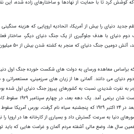
که کوشش کرد تا با حمایت از نهادها و ساختارهای زاده شده، این نظم
ید دنیای را بیش از آمریکا، اتحادیه اروپایی که هزینه سنگینی را
دوم دنیای با هدف جلوگیری از یک جنگ دنیای دیگر، ساختار فعلی
طراحی کردند. اما چه اتفاق یا اشتباهاتی باعث شد، آتش دومین جنگ دنیای
را که براساس معاهده ورسای به دولت های شکست خورده جنگ اول دنیا
م دنیای می دانند. آلمانی ها از زیان های سرزمینی، مستعمراتی و م
ر به نفرت شدیدی نسبت به کشورهای پیروز جنگ دنیای اول شده بود 
بدهی آنها به قدری سنگین بود که عملا کاری از دست شان برنمی آمد. یک دهه بعد، 
ارزش سهام بورس وال استریت شروع شد و کمی بعد در 24 اکتبر 1929 که پنجشنبه سیاه نام گرفت، بورس آمریکا س
رهای دنیا به سرعت گسترش داد و بسیاری از کارخانه ها در اروپا را نی
 همین سال ها، وضع مالی آشفته مردم آلمان و غرامت هایی که باید ت