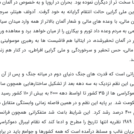
 سخت تر از دیگران نموده بود. بحران در اروپا و به خصوص در آلمان م
ین ملی گرایی حالت انتقام گرایانه به خود گرفت. آدولف هیتلر، سرج
ن مالی، با وعده های مالی و شعار آلمان بالاتر از همه وارد میدان س
به مردم وعده داد تورم و بیکاری را از میان خواهد برد و معاهده ور
 در آلمان تحقیرشده، در ایتالیا هم فاشیست ها به رهبری موسولینی و
 مالی، حس تحقیر و سرخوردگی و ملی گرایی افراطی، در کنار هم زنج
د.
کراتی است که قدرت های جنگ دنیای دوم در میانه جنگ و پس از آن ب
یی این نظم نزدیک به سه دهه بعد از تشکیل ساختارهایی همچون ساز
ملل، شورای امنیت و... خود را نشان داد و تعداد دموکراسی ها از 35 کشور تا اواسط دهه 000
ت شد. بر پایه این نظم و در همین فاصله زمانی وابستگی متقابل م
میان ملت ها یا آنچه دنیای شدن می نامیم هم 400 درصد رشد کرد. این شرایط باعث شد متفکرانی همچون ف
فوکویاما با مشاهده رشد لیبرال دموکراسی در سال 1989 نظریه انتها تاریخ را مطرح و ادعا کند که نظام لیبرال دموک
یان غالب و مسلط درآمده است که همه کشورها و جوامع باید در برابر