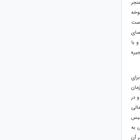
نجر
وخه
یاست
سای
 با
یره
رای
مان
2 به بیش از 110 کشور رسید و در
الی
رانسیس
راسی به
 آن