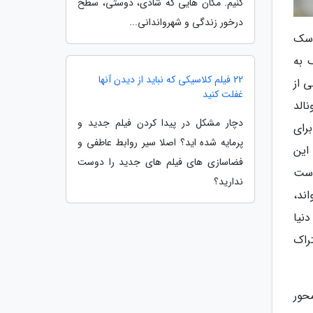
کنیم. مکان هایی که شادی، دوستی، سطح
درخور زندگی و شهرواندانی...
فرهیختگان نوشت: توقیف 680 هزار ماسک
یا، ضبط 4 میلیون ماسک به
22 فیلم کلاسیکی که نباید از دیدن آنها
 800 هزار ماسک ایمنی از
غفلت کنید
نالد
دچار مشکل در پیدا کردن فیلم جدید و
رداندن بیش از 200 هزار ماسک سفارش پلیس برلین به آمریکا و لغو ارسال سفارشات فراوری ماسک ان 95 برای
پرمایه شده اید؟ اصلا سیر روابط عاطفی و
این
فضاسازی های فیلم های جدید را دوست
است
ندارید؟
ند،
نیا
راک
خته شد. محور