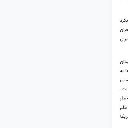
کرد
بحران
برای
دان
ا به
ستی
ست.
 خطر
نظم
یکا