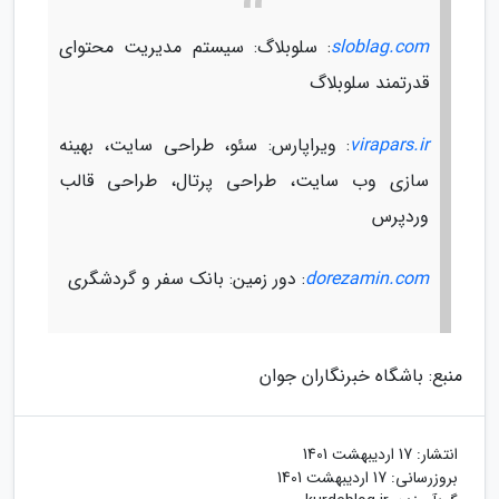
sloblag.com
: سلوبلاگ: سیستم مدیریت محتوای
قدرتمند سلوبلاگ
virapars.ir
: ویراپارس: سئو، طراحی سایت، بهینه
سازی وب سایت، طراحی پرتال، طراحی قالب
وردپرس
dorezamin.com
: دور زمین: بانک سفر و گردشگری
منبع: باشگاه خبرنگاران جوان
انتشار:
17 اردیبهشت 1401
بروزرسانی:
17 اردیبهشت 1401