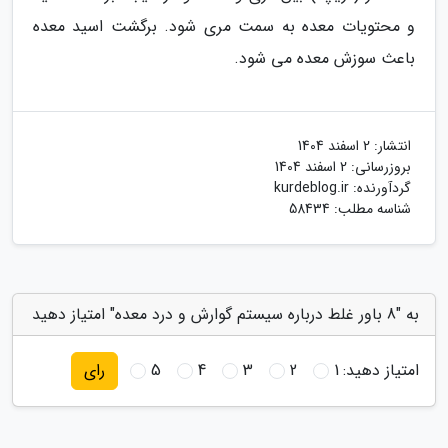
و محتویات معده به سمت مری شود. برگشت اسید معده
باعث سوزش معده می شود.
انتشار:
2 اسفند 1404
بروزرسانی:
2 اسفند 1404
گردآورنده:
kurdeblog.ir
شناسه مطلب: 58434
به "8 باور غلط درباره سیستم گوارش و درد معده" امتیاز دهید
امتیاز دهید:
1
2
3
4
5
رای