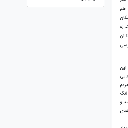
 هم
مکان
دازه
 تا ان
رسی
این
ایی
ردم
لنگ
د و
ضای
واد