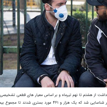
بهداشت از هشتم تا نهم تیرماه و بر اساس معیار های قطعی تشخیصی،
هزار و 536 بیمار جدید مبتلا به کووید19 در کشور شناسایی شد که یک هزار و 461 مورد بستری شدند تا م