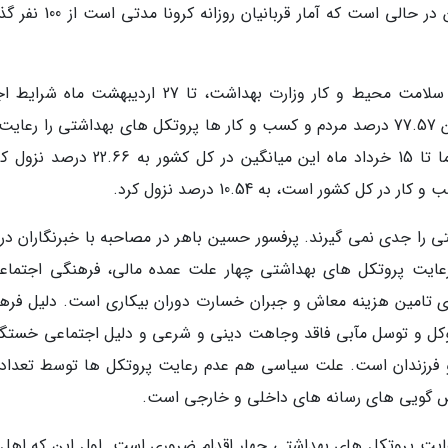
کووید19 در کشور به 225 هزار و 205 نفر برسد. این در حالی است که آمار قرب
با این حال به گفته محسن فرهادی، معاون مرکز سلامت محیط و کار وزارت بهداشت، تا 27 اردیبهشت 
پروتکل ها در کشور در حد مطلوب بود و تا میانگین 77.57 درصد مردم و کسب و کار ها پروتکل های بهداشتی را ر
کردند که در شهر تهران به 56 درصد می رسید. اما تا 15 خرداد ماه این میانگین در کل کشور
ل کشور است، به 10.54 درصد نزول کرد.
ی را جدی نمی گیرند. پرفسور حسین باهر در مصاحبه با خبرنگاران در 
رعایت پروتکل های بهداشتی چهار علت عمده مالی، فرهنگی اجتماع
رای تامین هزینه معاش و جبران خسارت دوران بیکاری است. دلیل فره
توکل و توسل مآبی فاقد وجاهت دینی و شرعی و دلیل اجتماعی خستگی
 و فرزندان است. علت سیاسی هم عدم رعایت پروتکل ها توسط تعدادی
یض گویی های رسانه های داخلی و خارجی است.
عایت پروتکل های بهداشتی چهار اقدام ضروری است. اول این که اهل 