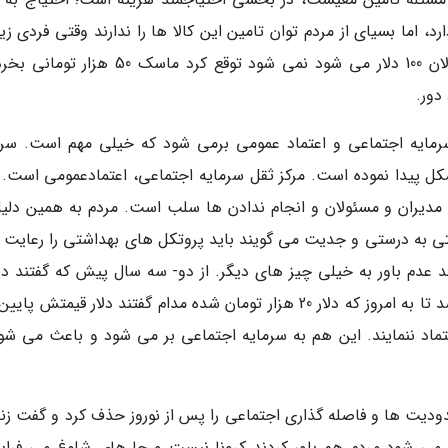
 اما بسیای از مردم توان تامین این کالا ها را ندارند وقتی فردی زی
میلیون حقوق می گیرد که با دلار 20 هزار تومان الان 100 دلار می شود نمی شود توقع کرد ماسک 0
دور.
سرمایه اجتماعی و اعتماد عمومی برمی شود که خیلی مهم است. سرم
ده و مشکل پیدا نموده است. مرکز ثقل سرمایه اجتماعی، اعتمادعمومی است. 
 مدیران و مسئولان و انجام ندادن ها سلب است. مردم به همین دلیل
قتی به درستی و جدیت می گویند باید پروتکل های بهداشتی را رعایت ک
د عدم باور به خیلی چیز های دیگر. از دو- سه سال پیش که گفتند دلار
4500 گرانتر نمی شود و به دلار جهانگیری معروف شد تا به امروز که دلار 20 هزار تومان شده مدام گفتند دلار قیمتش
تماد ننمایند. این هم به سرمایه اجتماعی بر می شود و باعث می شود
حدودیت ها و فاصله گذاری اجتماعی را پس از نوروز حذف کرد و گفت زن
ی شود مردم هم باور کردند کرونا نیست و جا های شلوغ می فراین