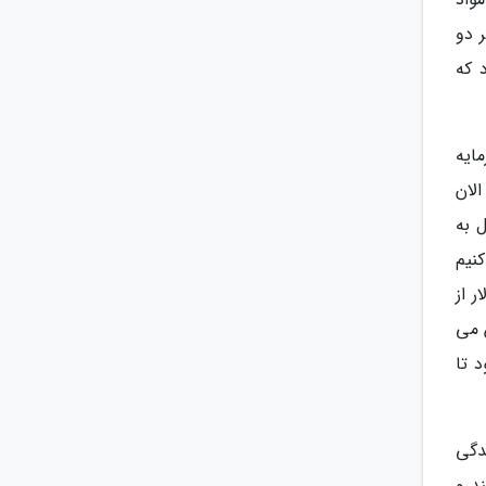
ر دو
5 هزار تومانی بخرد که
ایه
الان
 به
نیم
 از
 پایین می
 تا
دگی
د و