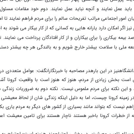
باید عمل نمایند و آنچه نباید عمل نمایند. دوم خود مقامات مسئول
ان امور اجتماعی مراتب تفریحات سالم را برای مردم فراهم نمایند تا ا
ز اگر امکان دارد یارانه هایی به کسانی که از کار بیکار می شوند به ان
پرداخت شود. مثل کشور های دیگر که 80 درصد بیمه بیکاری را برای بیکاران و از کار افتادگان پرداخت می نمایند.
جعه ملی با سلامت بیشتر خارج شویم و به بالندگی هر چه بیشتر دست
شگاهنیز در این بارهدر مصاحبه با خبرنگارانگفت: عوامل متعددی در 
ن است بخش زیادی از مردم، هنوز که هنوز است با واقعیت کرونا آشن
و این نکته برای مردم ملموس نیست. نکته دوم به ضروریات زندگی م
 زمینه کرونا چیست، اما به دلیل اینکه زندگی شان از لحاظ معیشتی 
هم نیست که بتواند مانند بسیاری از کشور های دیگر به مردم یاری بکن
ینکه از خطرات کرونا باخبر هستند ناچار هستند برای تامین معیشت اع
 مسئله تامین معیشت، در بخشی احتیاجمند هزینه است؛ احتیاج به م