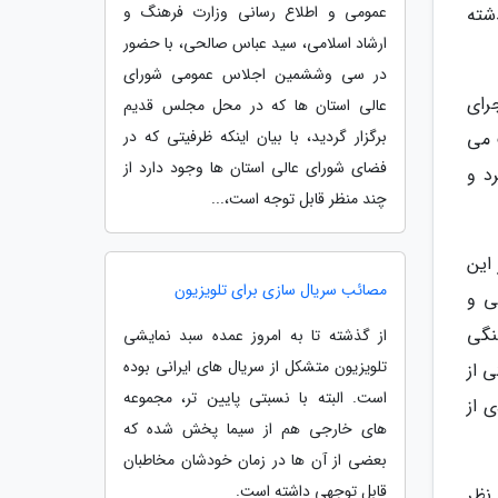
عمومی و اطلاع رسانی وزارت فرهنگ و
انیان روزانه کرونا مدتی است از 100 نفر گذشته
ارشاد اسلامی، سید عباس صالحی، با حضور
در سی وششمین اجلاس عمومی شورای
ماه شرایط اجرای
عالی استان ها که در محل مجلس قدیم
برگزار گردید، با بیان اینکه ظرفیتی که در
عایت می
فضای شورای عالی استان ها وجود دارد از
 به 22.66 درصد نزول کرد و
چند منظر قابل توجه است،...
این
مصائب سریال سازی برای تلویزیون
ی و
نگی
از گذشته تا به امروز عمده سبد نمایشی
تلویزیون متشکل از سریال های ایرانی بوده
 از
است. البته با نسبتی پایین تر، مجموعه
 از
های خارجی هم از سیما پخش شده که
بعضی از آن ها در زمان خودشان مخاطبان
قابل توجهی داشته است.
نظر