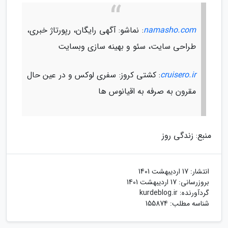
namasho.com
: نماشو: آگهی رایگان، رپورتاژ خبری،
طراحی سایت، سئو و بهینه سازی وبسایت
cruisero.ir
: کشتی کروز: سفری لوکس و در عین حال
مقرون به صرفه به اقیانوس ها
منبع: زندگی روز
انتشار:
17 اردیبهشت 1401
بروزرسانی:
17 اردیبهشت 1401
گردآورنده:
kurdeblog.ir
شناسه مطلب: 155874