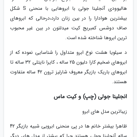
هالیوودی آنجلینا جولی با ابروهایی با منحنی S شکل
بیشترین هوادارا را در بین زنان دارد،درحالی که ابروهای
صاف دوشس کمبریج کیت میدلتون در بین غیر محبوب
ترین ابروها شناخته شده است.
د سیلویا هشت نوع ابرو متداول را شناسایی نموده که از
ابروهای ضخیم کارا دلیون 25 ساله ، کایرا نایتلی 32 ساله تا
ابروهای باریک بازیگر معروف شارلیز ترون 42 ساله متفاوت
هستند.
انجلینا جولی (چپ) و کیت ماس
زیباترین مدل های ابرو
ظاهرا بیشتر خانم ها در پی منحنی ابرویی شبیه بازیگر 42
ساله آنجلینا جولی هستند چرا که بیشتر از مدل های دیگر