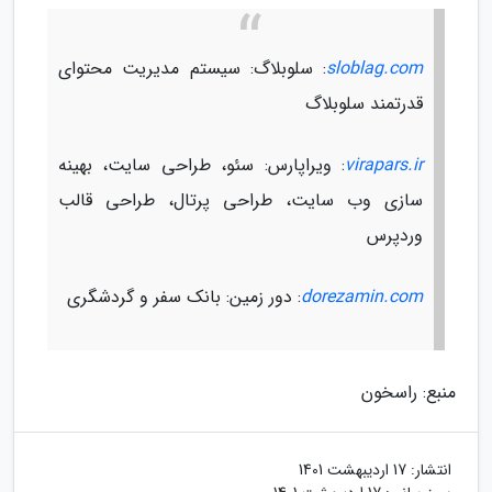
sloblag.com
: سلوبلاگ: سیستم مدیریت محتوای
قدرتمند سلوبلاگ
virapars.ir
: ویراپارس: سئو، طراحی سایت، بهینه
سازی وب سایت، طراحی پرتال، طراحی قالب
وردپرس
dorezamin.com
: دور زمین: بانک سفر و گردشگری
منبع: راسخون
انتشار:
17 اردیبهشت 1401