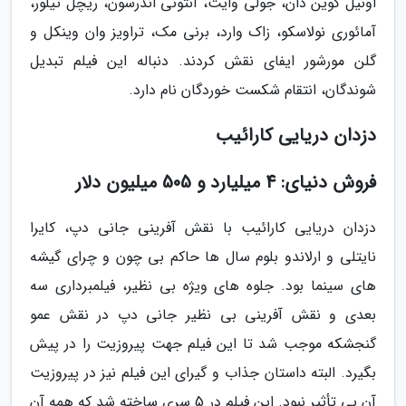
اونیل کوین دان، جولی وایت، آنتونی اندرسون، ریچل تیلور،
آمائوری نولاسکو، زاک وارد، برنی مک، تراویز وان وینکل و
گلن مورشور ایفای نقش کردند. دنباله این فیلم تبدیل
شوندگان، انتقام شکست خوردگان نام دارد.
دزدان دریایی کارائیب
فروش دنیای: 4 میلیارد و 505 میلیون دلار
دزدان دریایی کارائیب با نقش آفرینی جانی دپ، کایرا
نایتلی و ارلاندو بلوم سال ها حاکم بی چون و چرای گیشه
های سینما بود. جلوه های ویژه بی نظیر، فیلمبرداری سه
بعدی و نقش آفرینی بی نظیر جانی دپ در نقش عمو
گنجشکه موجب شد تا این فیلم جهت پیروزیت را در پیش
بگیرد. البته داستان جذاب و گیرای این فیلم نیز در پیروزیت
آن بی تأثیر نبود. این فیلم در 5 سری ساخته شد که همه آن