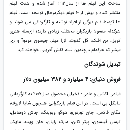
ساخت این فیلم ها از سال2013 آغاز شده و هفت فیلم
منتشر شده و بیش از 10 فیلم دیگردرحال توسعه است. فیلم
ها توسط تیم بزرگی از افراد نوشته و کارگردانی می شوند و
هرکدام معمولا بازیگران مختلف زیادی دارند؛ ازجمله هنری
کویل، بن افلک، گل گدوت، ازرا میلر، جیسون موموآ و ری
فیشر که هرکدام درچندین فیلم نقش آفرینی خواهند کرد.
تبدیل شوندگان
فروش دنیای: 4 میلیارد و 382 میلیون دلار
فیلمی اکشن و علمی- تخیلی محصول سال2007 به کارگردانی
مایکل بی است. در این فیلم بازیگرانی همچون شایا لابوف،
مگان فاکس، جان تورتورو، هوگو ویوینگ، جاش دوهامل،
ترسی گیبسون، پیتر کالن، مارک رایان، جان ویت، مایکل