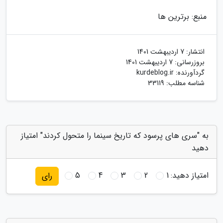
منبع: برترین ها
انتشار:
7 اردیبهشت 1401
بروزرسانی:
7 اردیبهشت 1401
گردآورنده:
kurdeblog.ir
شناسه مطلب: 33119
به "سری های پرسود که تاریخ سینما را متحول کردند" امتیاز
دهید
امتیاز دهید:
1
2
3
4
5
رای