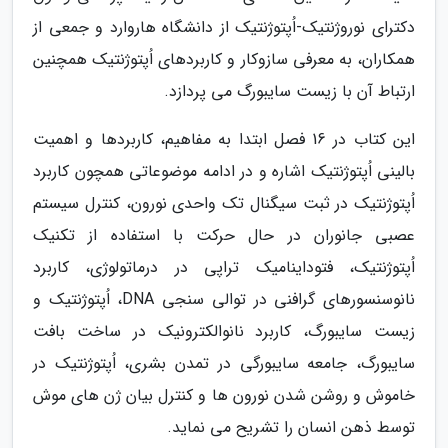
دکترای نوروژنتیک-اُپتوژنتیک از دانشگاه هاروارد و جمعی از
همکاران، به معرفی سازوکار و کاربردهای اُپتوژنتیک همچنین
ارتباط آن با زیست سایبورگ می پردازد.
این کتاب در 16 فصل ابتدا به مفاهیم، کاربردها و اهمیت
بالینی اُپتوژنتیک اشاره و در ادامه موضوعاتی همچون کاربرد
اُپتوژنتیک در ثبت سیگنال تک واحدی نورون، کنترل سیستم
عصبی جانوران در حال حرکت با استفاده از تکنیک
اُپتوژنتیک، فتوداینامیک تراپی در درماتولوژی، کاربرد
نانوسنسورهای گرافنی در توالی سنجی DNA، اُپتوژنتیک و
زیست سایبورگ، کاربرد نانوالکترونیک در ساخت بافت
سایبورگ، جامعه سایبورگی در تمدن بشری، اُپتوژنتیک در
خاموش و روشن شدن نورون ها و کنترل بیان ژن های موش
توسط ذهن انسان را تشریح می نماید.