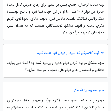
وب سایت ترجمان: چندی پیش پل بیتی برای رمان فروشِ کامل برندۀ
جایزۀ من بوکر 2016 شد. اما او در این جهت تنها نبود و با پنج نویسندۀ
دیگر رقابتی تنگاتنگ داشت. مادلین تین، دیوید سالای، دبورا لوی، گرِیم
مکری برنت و آتوسا مشفق نویسندگانی هستند که به همراه بیتی
نامزدهای نهایی جایزۀ من بوکر...
22 فیلم کلاسیکی که نباید از دیدن آنها غفلت کنید
دچار مشکل در پیدا کردن فیلم جدید و پرمایه شده اید؟ اصلا سیر روابط
عاطفی و فضاسازی های فیلم های جدید را دوست ندارید؟
سفرنامه روسیه (مسکو
درباره پدیده شب های سفید (نقره ای) روسیهمن عاشق جهانگردی
هستم تا کنون از 23 کشور دیدن نموده ام. نکته جالب در مسافرتم به