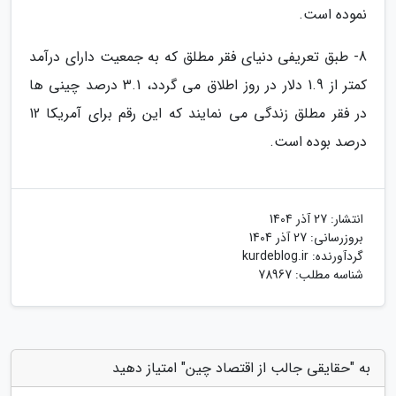
نموده است.
8- طبق تعریفی دنیای فقر مطلق که به جمعیت دارای درآمد
کمتر از 1.9 دلار در روز اطلاق می گردد، 3.1 درصد چینی ها
در فقر مطلق زندگی می نمایند که این رقم برای آمریکا 12
درصد بوده است.
انتشار:
27 آذر 1404
بروزرسانی:
27 آذر 1404
گردآورنده:
kurdeblog.ir
شناسه مطلب: 78967
به "حقایقی جالب از اقتصاد چین" امتیاز دهید