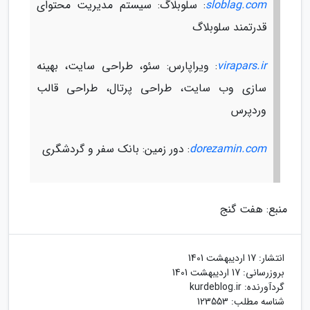
sloblag.com
: سلوبلاگ: سیستم مدیریت محتوای
قدرتمند سلوبلاگ
virapars.ir
: ویراپارس: سئو، طراحی سایت، بهینه
سازی وب سایت، طراحی پرتال، طراحی قالب
وردپرس
dorezamin.com
: دور زمین: بانک سفر و گردشگری
منبع: هفت گنج
انتشار:
17 اردیبهشت 1401
بروزرسانی:
17 اردیبهشت 1401
گردآورنده:
kurdeblog.ir
شناسه مطلب: 123553