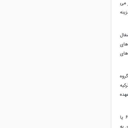
 می
یستی هزینه
غال
های
های
روه
رکیه
عهده
عفرین منطقه بسیار حائز اهمیت بود و نقش مهمی در ساختار سیاسی، فکری و جمعیتی نمودها داشت. به نوعی 60 یا
 به