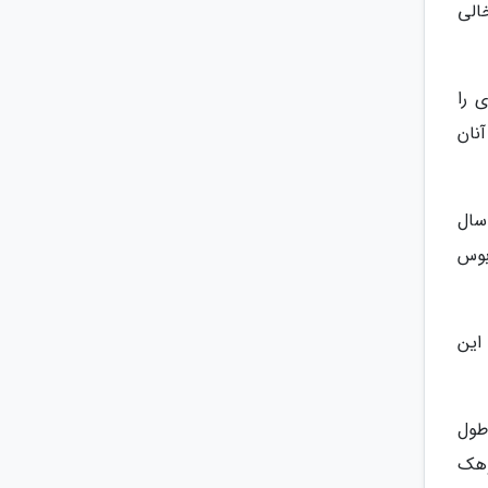
خالی
 را
نان
سال
بوس
این
طول
وهک