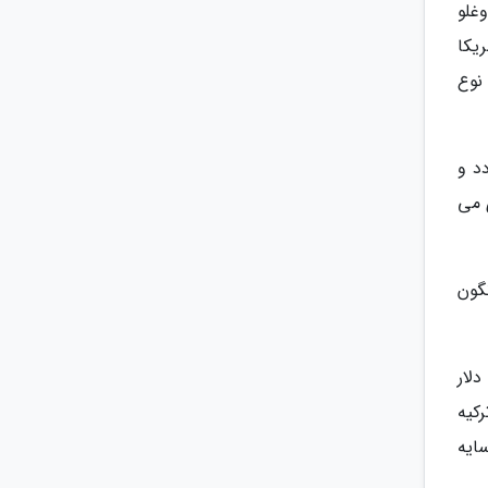
غلو
یکا
نوع
د و
 می
نگون
دلار
کیه
سایه