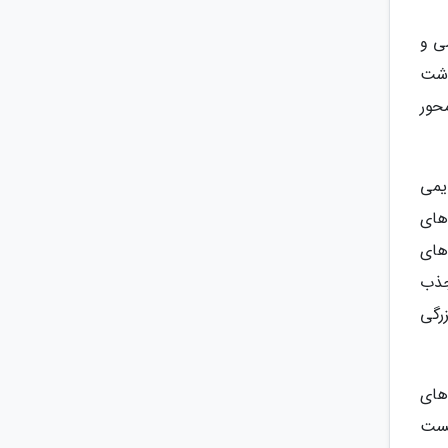
ی و
اشت
محور
یمی
 های
های
جذب
رگی
های
شست