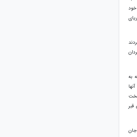
 خود
یای
دند
ردان
ل سوریه به
آنها
تخت
قبر
اجان