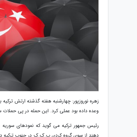
زهره نوروزپور: چهارشنبه هفته گذشته ارتش ترکیه 
وعده داده بود عملی کرد. این حمله در پی حملات سال 2018 با عنوان شاخه زیتون به ادلب و عفرین صور
رئیس جمهور ترکیه می گوید که نمودهای سوریه به
دهند از سوی گروه کردی پ.ک.ک در جنوب ترکیه در 