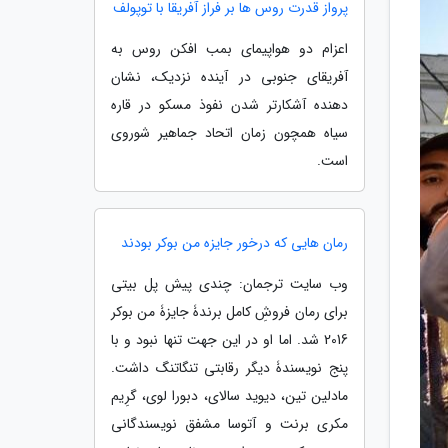
پرواز قدرت روس ها بر فراز آفریقا با توپولف
اعزام دو هواپیمای بمب افکن روس به
آفریقای جنوبی در آینده نزدیک، نشان
دهنده آشکارتر شدن نفوذ مسکو در قاره
سیاه همچون زمان اتحاد جماهیر شوروی
است.
رمان هایی که درخور جایزه من بوکر بودند
وب سایت ترجمان: چندی پیش پل بیتی
برای رمان فروشِ کامل برندۀ جایزۀ من بوکر
2016 شد. اما او در این جهت تنها نبود و با
پنج نویسندۀ دیگر رقابتی تنگاتنگ داشت.
مادلین تین، دیوید سالای، دبورا لوی، گرِیم
مکری برنت و آتوسا مشفق نویسندگانی