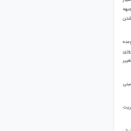
بهه
شتن
عده
وزی
ییر
ینی
ریت
ترش