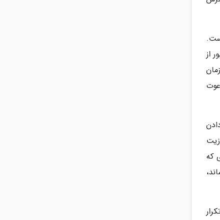
ست.
 از
مان
عوت
ادن
زیت
 که
ند،
کرار