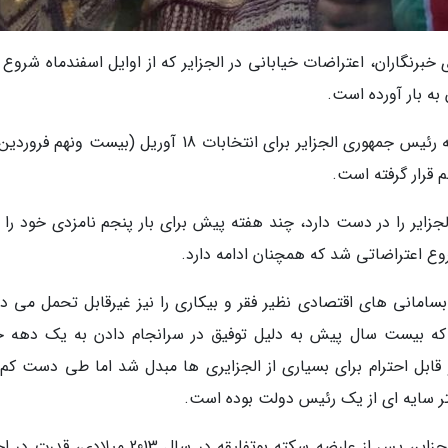
رنگاران، اعتراضات خیابانی در الجزایر که از اوایل اسفندماه شروع 
ه بار آورده است.
نقطه شروع این تحولات، نامزدی عبدالعزیز بوتفلیقه رئیس جمهوری الجزایر برای انتخابات 18 آوریل (بیست و
 قرار گرفته است.
 ریاست جمهوری الجزایر را در دست دارد، چند هفته پیش برای بار پنجم نامزدی خود را 
ع اعتراضاتی شد که همچنان ادامه دارد.
مانی های اقتصادی نظیر فقر و بیکاری را نیز غیرقابل تحمل می دان
ی که بیست سال پیش به دلیل توفیق در سرانجام دادن به یک دهه 
 قابل احترام برای بسیاری از الجزایری ها مبدل شد اما طی دست کم 
ر سایه ای از یک رئیس دولت بوده است.
از نگاه بسیاری از مخالفان و نیز ناظران تحولات الجزایر، پس از عارضه سکته بوتفلیقه در سال 2013 می