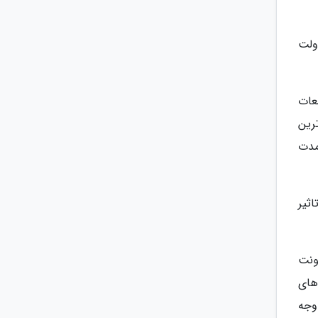
ولت
عات
رین
مدت
ثیر
ونت
های
وجه