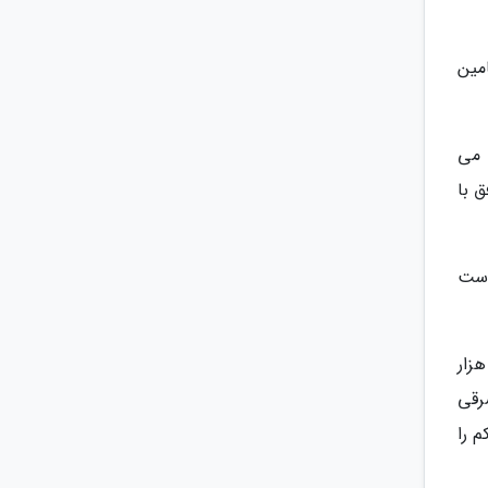
امین
 می
 با
واست
ای اخیر بسیاری بر این باور بودند که تجربه تلخ جنگ داخلی الجزایر که طی دهه 90 نزدیک به 200 هزار
رقی
م را