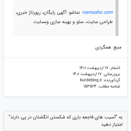
namasho.com
: نماشو: آگهی رایگان، رپورتاژ خبری،
طراحی سایت، سئو و بهینه سازی وبسایت
منبع: همگردی
انتشار:
17 اردیبهشت 1401
بروزرسانی:
17 اردیبهشت 1401
گردآورنده:
kurdeblog.ir
شناسه مطلب: 153524
به "آسیب های فاجعه باری که شکستن انگشتان در پی دارند"
امتیاز دهید