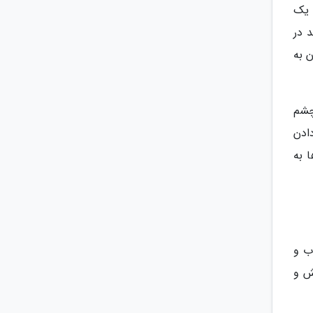
ه یک
 در
 به
چشم
ادن
 به
ب و
ش و