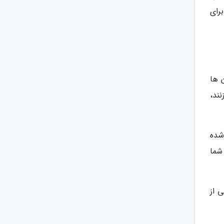
رای
 ها
ند،
شده
شما
 از