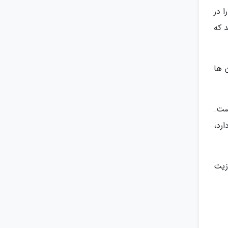
 در
د که
 ها
ست.
رد،
زیت