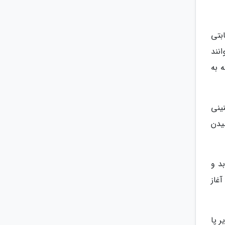
بتی
نند
 به
ینی
سیدن
د و
آغاز
 پا