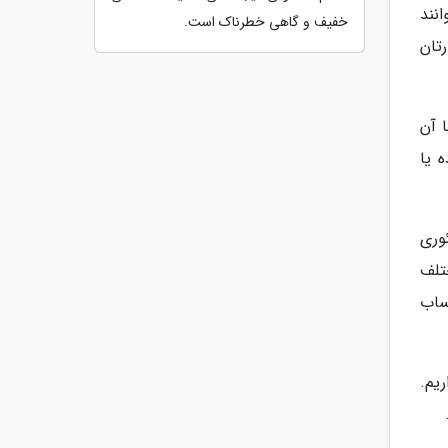
نند
خفیف و گاهی خطرناک است.
تان
 آن
 یا
وری
تلف
ساب
یم.