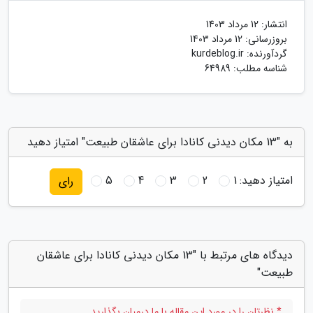
انتشار:
12 مرداد 1403
بروزرسانی:
12 مرداد 1403
گردآورنده:
kurdeblog.ir
شناسه مطلب: 64989
به "13 مکان دیدنی کانادا برای عاشقان طبیعت" امتیاز دهید
امتیاز دهید:
1
2
3
4
5
رای
دیدگاه های مرتبط با "13 مکان دیدنی کانادا برای عاشقان
طبیعت"
* نظرتان را در مورد این مقاله با ما درمیان بگذارید