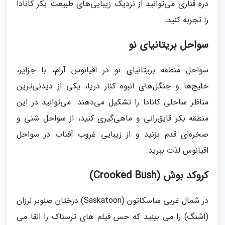
دره قناری می‌توانید از نزدیک زیبایی‌های طبیعت بکر کانادا
را تجربه کنید.
سواحل بریتانیای نو
سواحل منطقه بریتانیای نو در اقیانوس آرام، با جزایر،
خلیج‌ها و جنگل‌های انبوه کنار دریا، یکی از دیدنی‌ترین
مناظر ساحلی کانادا را تشکیل می‌دهند. می‌توانید در این
منطقه بکر قایق‌رانی و ماهی‌گیری کنید، از سواحل شنی و
صخره‌ای قدم بزنید و از زیبایی غروب آفتاب در سواحل
اقیانوس لذت ببرید.
کروکد بوش (Crooked Bush)
در شمال غربی ساسکاتون (Saskatoon) درختان صنوبر لرزان
(اشنگ) را می بینید که حس فیلم های ترسناک را القا می