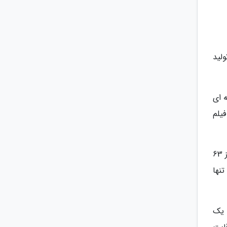
لید
د، بخش جداگانه ای
ی به بهترین فیلم
در سال های برگزاری این جایزه، فیلم های محصول کشورهای اروپایی یکه تاز بی رقیب این عرصه بوده اند؛ به طوری که از 63
ی تنها
 یک