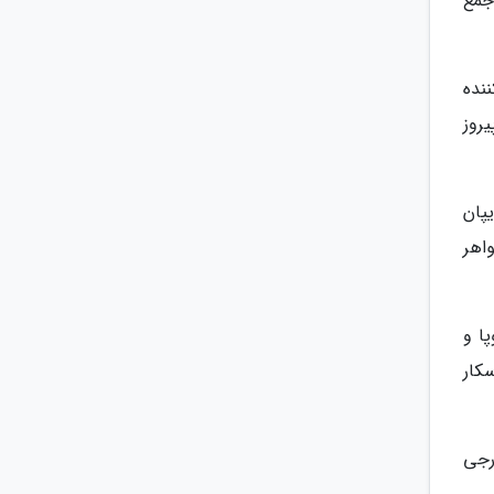
جمع
ننده
نان پیروز
پان
واهر
ا و
ه اسکار
رجی