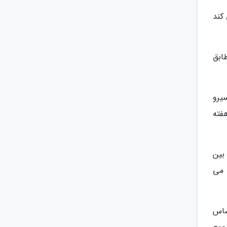
 کند
ابق
یرو
فته
بین
ب می
ساس