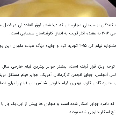
ه کنندگی از سینمای مجارستان که درخشش فوق العاده ای در فصل جو
یی است.
این فیلم اولین نمایش خود را در بخش رقابتی جشنواره فیلم کن 2015 تجربه کرد و جایزه بزرگ هیات داوران ا
 فصل جوایز سینمایی 2015-2016 مورد توجه ویژه قرار گرفته است، بیشتر جوایز بهترین فیلم خارجی سال 
س آنجلس، جوایز انجمن کارگردانان آمریکا، جوایز فیلم مستقل بریتان
سب جایزه گلدن گلوب بهترین فیلم خارجی شانس این فیلم را برای تص
ه نامزد جوایز اسکار شده است و مجاری ها پیش از این،یک بار با ف