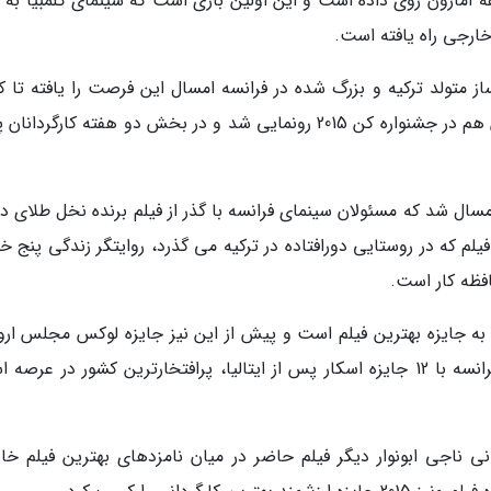
ه آمازون روی داده است و این اولین باری است که سینمای کلمبیا به 
خارجی راه یافته است.
ساز متولد ترکیه و بزرگ شده در فرانسه امسال این فرصت را یافته تا ک
سینمای فرانسه در اسکار خارجی باشد. پیش از این هم در جشنواره کن 2015 رونمایی شد و در بخش دو هفته کارگردا
سال شد که مسئولان سینمای فرانسه با گذر از فیلم برنده نخل طلای دی
یلم که در روستایی دورافتاده در ترکیه می گذرد، روایتگر زندگی پنج خ
فظه کار است.
به جایزه بهترین فیلم است و پیش از این نیز جایزه لوکس مجلس اروپ
جوایز لومیر فرانسه را کسب کرده است. سینمای فرانسه با 12 جایزه اسکار پس از ایتالیا، پرافتخارترین کشور در عرص
نی ناجی ابونوار دیگر فیلم حاضر در میان نامزدهای بهترین فیلم خا