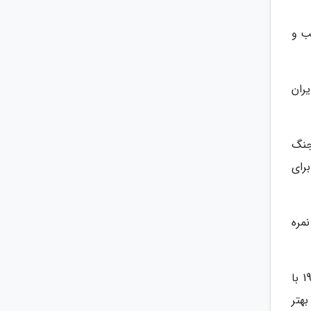
م ذیب و
یران
جنگ
رای
مره
سینمای دانمارک تاکنون 11 بار کننده ای در جمع نامزدهای نهایی اسکار خارجی داشته است و سه بار نیز در سال های 1987 با
با فیلم در دنیایی بهتر