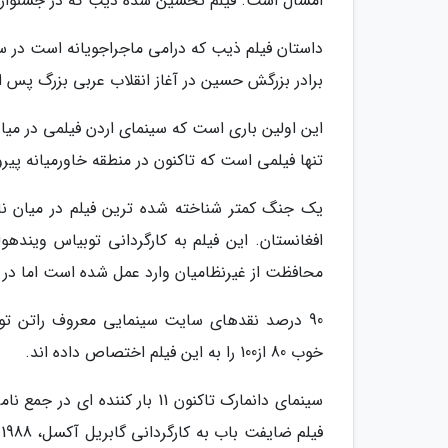
امسال است. فیلم تحسین شده ذیب که در جشنواره فیلم ونیز 2015 جایزه ارزشمند بهترین کار
برادر بزرگش حسین در آغاز انقلاب عربی بزرگ پس ا
این اولین باری است که سینمای اردن فیلمی در میان
تنها فیلمی است که تاکنون در منطقه خاورمیانه پ
یک جنگ کمتر شناخته شده ترین فیلم در میان ن
افغانستان. این فیلم به کارگردانی توبیاس وینده
محافظت از غیرنظامیان وارد عمل شده است اما در
90 درصد نقدهای سایت سینمایی معروف راتن توم
خوب 80 از100 را به این فیلم اختصاص داده اند.