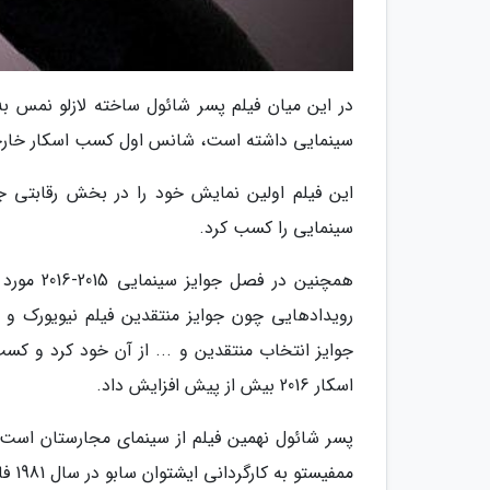
در این میان فیلم پسر شائول ساخته لازلو نمس ب
سینمایی داشته است، شانس اول کسب اسکار خارجی 2016 به عقیده اکثر قریب به اتفاق کارشناسان سینما
سینمایی را کسب کرد.
همچنین در
رویدادهایی چون جوایز منتقدین فیلم نیویورک و ل
جوایز انتخاب منتقدین و ... از آن خود کرد و ک
اسکار 2016 بیش از پیش افزایش داد.
پسر شائول نهمین فیلم از سینمای مجارستان است ک
ممفیستو به کارگردانی ایشتوان سابو در سال 1981 فاتح اسکار خارجی شده بودند.