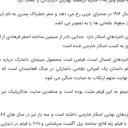
گردانی را کسب کرد.
داستان فیلم ذیب که درامی ماجراجویانه است در سال 1916 در صحرای عربی رخ می دهد و سفر خطرناک پسری به نا
ز سقوط عثمانی ها را به تصویر می کشد.
 نامزدهای اسکار دارد. جدایی نادر از سیمین ساخته اصغر فرهادی از ا
یروز به کسب اسکار خارجی شده است.
امزدهای امسال است، فیلمی است محصول سینمای دانمارک درباره 
ولم داستان یک کمپانی نظامی دانمارکی در جنگ افغانستان است که ب
 نهایت متهم ارتکاب به جنایت جنگی می شود.
یتو به این فیلم مثبت بوده است و منتقدین سایت متاکریتیک نیز ن
فیلم ضایفت باب به کارگردانی گابریل آکسل، 1988 با فیلم پله فاتح ساخته بیل آگست سرشناس و 2011 