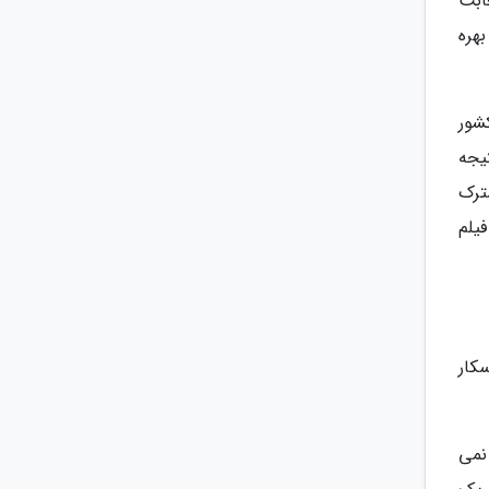
ابت
بهره
شور
یجه
وچرخه (2004) محصول مشترک
یلم
کسب جایزه اسکار
نمی