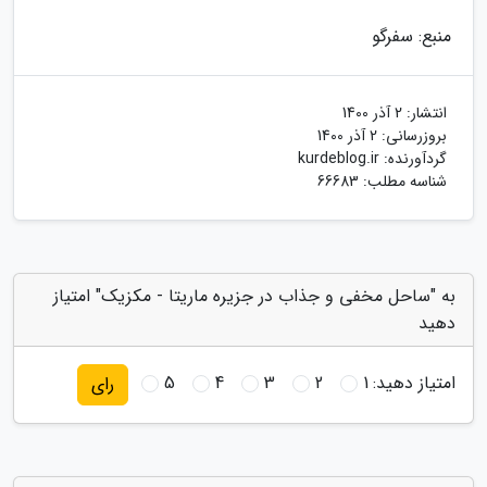
منبع: سفرگو
انتشار:
2 آذر 1400
بروزرسانی:
2 آذر 1400
گردآورنده:
kurdeblog.ir
شناسه مطلب: 66683
به "ساحل مخفی و جذاب در جزیره ماریتا - مکزیک" امتیاز
دهید
امتیاز دهید:
1
2
3
4
5
رای