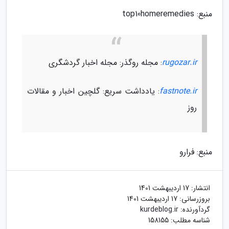
منبع: top10homeremedies
rugozar.ir
: مجله روگذر: مجله اخبار گردشگری
fastnote.ir
: یادداشت سریع: گلچین اخبار و مقالات
روز
منبع: فرارو
انتشار:
17 اردیبهشت 1401
بروزرسانی:
17 اردیبهشت 1401
گردآورنده:
kurdeblog.ir
شناسه مطلب: 158155