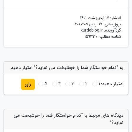
انتشار:
17 اردیبهشت 1401
بروزرسانی:
17 اردیبهشت 1401
گردآورنده:
kurdeblog.ir
شناسه مطلب: 159330
به "کدام خواستگار شما را خوشبخت می نماید؟" امتیاز دهید
امتیاز دهید:
1
2
3
4
5
رای
دیدگاه های مرتبط با "کدام خواستگار شما را خوشبخت می
نماید؟"