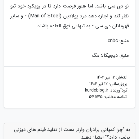
نو دی سی باشد. اما هنوز فرصت دارد تا در رویکرد خود تنو
نظر کند و اجازه دهد مرد پولادین (Man of Steel) - و سایر
قهرمانان دی سی - به تنهایی فوق العاده باشند.
منبع: cnbc
منبع: دیجیکالا مگ
انتشار:
12 تیر 1402
بروزرسانی:
12 تیر 1402
گردآورنده:
kurdeblog.ir
شناسه مطلب: 164535
به "چرا کمپانی برادران وارنر دست از تقلید فیلم های دیزنی
برنمی دارد؟" امتیاز دهید