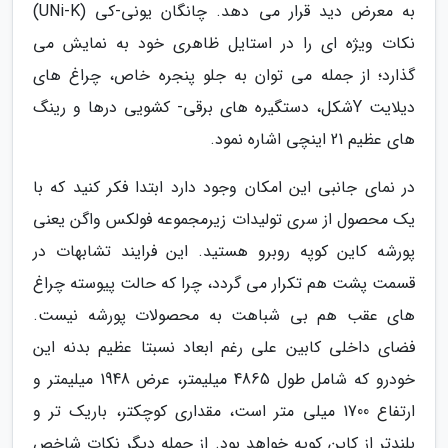
به معرض دید قرار می دهد. چانگان یونی-کی (UNi-K)
نکات ویژه ای را در استایل ظاهری خود به نمایش می
گذارد؛ از جمله می توان به جلو پنجره خاص، چراغ های
دیلایت Yشکل، دستگیره های برقی- کشویی درها و رینگ
های عظیم 21 اینچی اشاره نمود.
در نمای جانبی این امکان وجود دارد ابتدا فکر کنید که با
یک محصول از سری تولیدات زیرمجموعه فولکس واگن یعنی
پورشه کاین کوپه روبرو هستید. این فرایند تشابهات در
قسمت پشت هم تکرار می گردد، چرا که حالت پیوسته چراغ
های عقب هم بی شباهت به محصولات پورشه نیست.
فضای داخلی کابین علی رغم ابعاد نسبتا عظیم بدنه این
خودرو که شامل طول 4865 میلیمتر، عرض 1948 میلیمتر و
ارتفاع 1700 میلی متر است، مقداری کوچکتر، باریک تر و
بلندتر از کاین کوپه خواهد بود. از جمله دیگر نکات شاخص