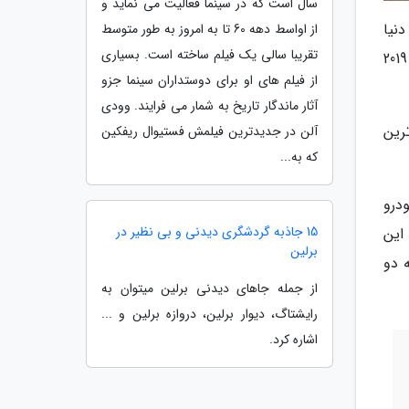
سال است که در سینما فعالیت می نماید و
نیا
از اواسط دهه 60 تا به امروز به طور متوسط
تقریبا سالی یک فیلم ساخته است. بسیاری
محسوب می شد، حالا به تازگی 56 سالگی خود را با عنوان پر فروش ترین و محبوب ترین خودروی اسپرت در سال 2019
از فیلم های او برای دوستداران سینما جزو
آثار ماندگار تاریخ به شمار می فرایند. وودی
فروش ترین
آلن در جدیدترین فیلمش فستیوال ریفکین
که به...
سال 2015 میلادی یک خودرو
15 جاذبه گردشگری دیدنی و بی نظیر در
ش این
برلین
 نیز به دو
از جمله جاهای دیدنی برلین میتوان به
رایشتاگ، دیوار برلین، دروازه برلین و ...
اشاره کرد.