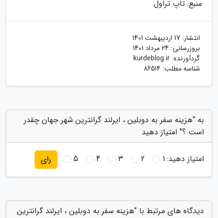
منبع: تاپ تراول
انتشار:
17 اردیبهشت 1401
بروزرسانی:
24 مرداد 1401
گردآورنده:
kurdeblog.ir
شناسه مطلب: 86514
به "هزینه سفر به دوبلین ، ایرلند گرانترین شهر جهان چقدر
است ؟" امتیاز دهید
امتیاز دهید:
1
2
3
4
5
رای
دیدگاه های مرتبط با "هزینه سفر به دوبلین ، ایرلند گرانترین