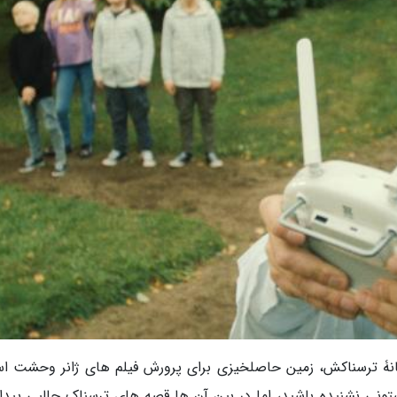
میانۀ ترسناکش، زمین حاصلخیزی برای پرورش فیلم های ژانر وحشت ا
ستونی نشنیده باشید، اما در بین آن ها قصه های ترسناک جالبی پیدا