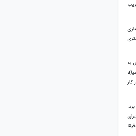
ریب
ازی
تری
 به
ا)،
کار
رد.
رای
یقا