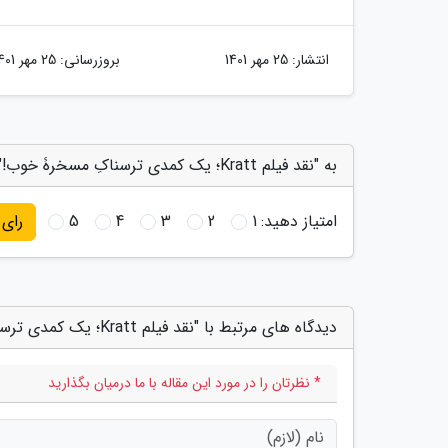
انتشار:
25 مهر 1401
بروزرسانی:
25 مهر 1401
به "نقد فیلم Kratt؛ یک کمدی ترسناکِ مسخرۀ خوب!" امتیاز دهید
امتیاز دهید:
1
2
3
4
5
رای
دیدگاه های مرتبط با "نقد فیلم Kratt؛ یک کمدی ترسناکِ مسخرۀ خوب!"
* نظرتان را در مورد این مقاله با ما درمیان بگذارید