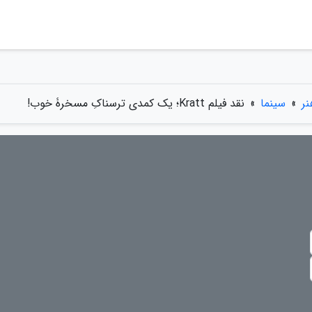
ر
»
سینما
»
نقد فیلم Kratt؛ یک کمدی ترسناکِ مسخرۀ خوب!