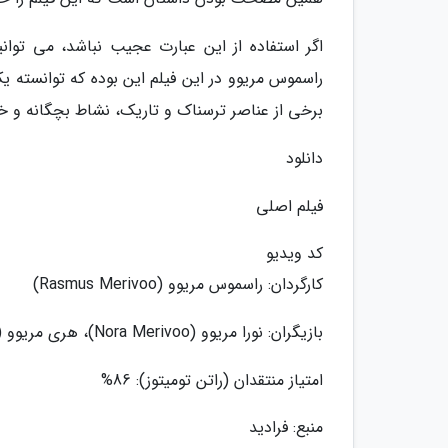
اگر استفاده از این عبارت عجیب نباشد، می ت
راسموس مریوو در این فیلم این بوده که توانسته ی
برخی از عناصر ترسناک و تاریک، نشاط بچگانه و خ
دانلود
فیلم اصلی
کد ویدیو
کارگردان: راسموس مریوو (Rasmus Merivoo)
بازیگران: نورا مریوو (Nora Merivoo)، هری مریوو (Harri Merivoo)، ماری لیل (Mari Lill)
امتیاز منتقدان (راتن تومیتوز): 86%
منبع: فرادید