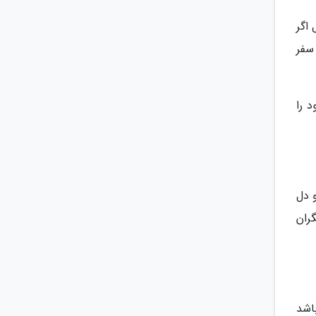
اگر
سفر
 را
 دل
ران
باشد