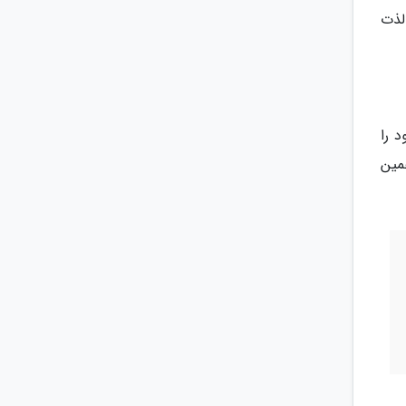
لذت
 را
همین