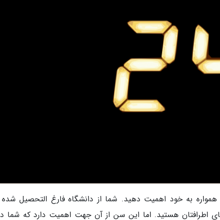
ز همواره به خود اهمیت دهید. شما از دانشگاه فارغ التحصیل شده ا
یای اطرافتان هستید. اما این سن از آن جهت اهمیت دارد که شما دن