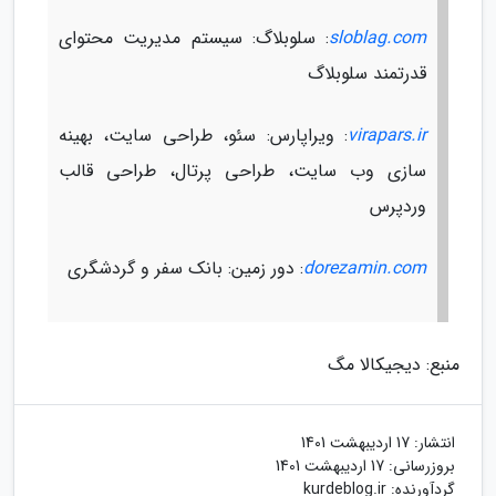
sloblag.com
: سلوبلاگ: سیستم مدیریت محتوای
قدرتمند سلوبلاگ
virapars.ir
: ویراپارس: سئو، طراحی سایت، بهینه
سازی وب سایت، طراحی پرتال، طراحی قالب
وردپرس
dorezamin.com
: دور زمین: بانک سفر و گردشگری
منبع: دیجیکالا مگ
انتشار:
17 اردیبهشت 1401
بروزرسانی:
17 اردیبهشت 1401
گردآورنده:
kurdeblog.ir