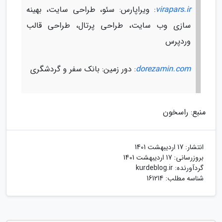
virapars.ir
: ویراپارس: سئو، طراحی سایت، بهینه
سازی وب سایت، طراحی پرتال، طراحی قالب
وردپرس
dorezamin.com
: دور زمین: بانک سفر و گردشگری
منبع: راسخون
انتشار:
17 اردیبهشت 1401
بروزرسانی:
17 اردیبهشت 1401
گردآورنده:
kurdeblog.ir
شناسه مطلب: 161214