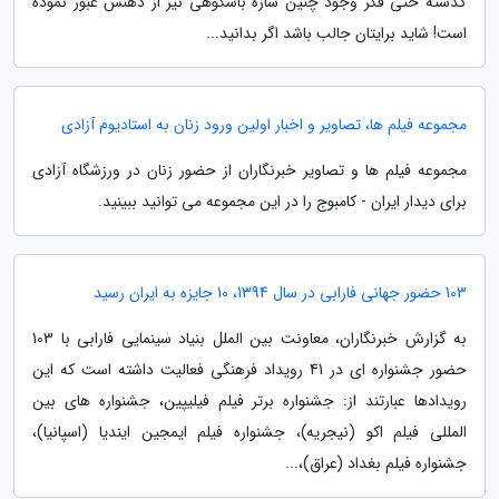
گذشته حتی فکر وجود چنین سازه باشکوهی نیز از ذهنش عبور نموده
است! شاید برایتان جالب باشد اگر بدانید...
مجموعه فیلم ها، تصاویر و اخبار اولین ورود زنان به استادیوم آزادی
مجموعه فیلم ها و تصاویر خبرنگاران از حضور زنان در ورزشگاه آزادی
برای دیدار ایران - کامبوج را در این مجموعه می توانید ببینید.
103 حضور جهانی فارابی در سال 1394، 10 جایزه به ایران رسید
به گزارش خبرنگاران، معاونت بین الملل بنیاد سینمایی فارابی با 103
حضور جشنواره ای در 41 رویداد فرهنگی فعالیت داشته است که این
رویدادها عبارتند از: جشنواره برتر فیلم فیلیپین، جشنواره های بین
المللی فیلم اکو (نیجریه)، جشنواره فیلم ایمجین ایندیا (اسپانیا)،
جشنواره فیلم بغداد (عراق)،...