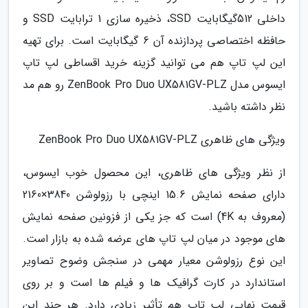
داخلی 512گیگابایت SSD، ذخیره سازی 1 ترابایت SSD و
حافظه اختصاصی پردازنده آن 6 گیگابایت است. برای تهیه
این لپ تاپ هم می توانید گزینه خرید اقساطی لپ تاپ
ایسوس مدل ZenBook Pro Duo UX581GV-PLZ رو هم مد
نظر داشته باشید.
ویژگی های ظاهری ZenBook Pro Duo UX581GV-PLZ
از نظر ویژگی های ظاهری، این محصول خوب ایسوس،
دارای صفحه نمایش 15.6 اینچی با رزولوشن 3840×2160
(معروف به 4K) است که جز یکی از فزونین صفحه نمایش
های موجود در میان لپ تاپ های عرضه شده به بازار است.
این نوع رزولوشن معیار مهمی در سنجش وضوح تصاویر
استاندارد در کارت گرافیک ها و فیلم ها است و بر روی
قیمت نهایی لپ تاپ هم تأثیر زیادی دارد. هر چند این