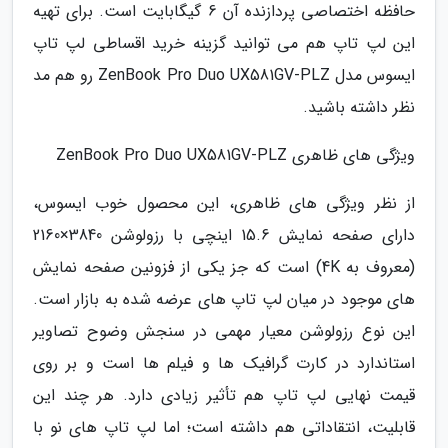
حافظه اختصاصی پردازنده آن 6 گیگابایت است. برای تهیه
این لپ تاپ هم می توانید گزینه خرید اقساطی لپ تاپ
ایسوس مدل ZenBook Pro Duo UX581GV-PLZ رو هم مد
نظر داشته باشید.
ویژگی های ظاهری ZenBook Pro Duo UX581GV-PLZ
از نظر ویژگی های ظاهری، این محصول خوب ایسوس،
دارای صفحه نمایش 15.6 اینچی با رزولوشن 3840×2160
(معروف به 4K) است که جز یکی از فزونین صفحه نمایش
های موجود در میان لپ تاپ های عرضه شده به بازار است.
این نوع رزولوشن معیار مهمی در سنجش وضوح تصاویر
استاندارد در کارت گرافیک ها و فیلم ها است و بر روی
قیمت نهایی لپ تاپ هم تأثیر زیادی دارد. هر چند این
قابلیت، انتقاداتی هم داشته است؛ اما لپ تاپ های نو با