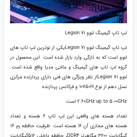
لپ تاپ گیمینگ لنوو Legion 7i
لپ تاپ گیمینگ لنوو Legion 7iیکی از نوترین لپ تاپ های
لنوو است که به تازگی وارد بازار شده است. این محصول در
گروه لپ تاپ های گیمینگ و مالتی مدیا واقع شده است.
لنوو Legion 7iاز نظر ویژگی های فنی دارای پردازنده مرکزی
نسل دهم از نوع 10750H و فرکانس پردازنده
2.60GHz up to 5.00GHz است.
تعداد هسته های واقعی این لپ تاپ 6 هسته و تعداد
هسته های مجازی آن 12 هسته است. ظرفیت حافظه رم 16
گیگابایت 3200 مگاهرتز DDR4، حافظه داخلی 512گیگابایت