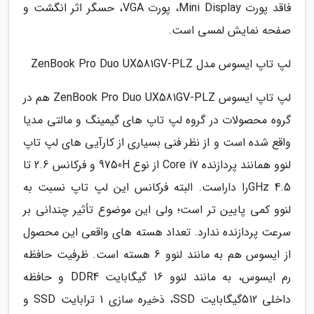
فاقد پورت Mini Display، پورت VGA، حسگر اثر انگشت و
صفحه نمایش لمسی است.
لپ تاپ ایسوس مدل ZenBook Pro Duo UX581GV-PLZ
لپ تاپ ایسوس ZenBook Pro Duo UX581GV-PLZ هم در
گروه محصولات در گروه لپ تاپ های گیمینگ و مالتی مدیا
واقع شده است و از نظر فنی بسیاری از کارآیی های لپ تاپ
لنوو همانند پردازنده Core i7 از نوع 9750H و فرکانس 2.6 تا
4.5 GHzرا داراست. البته فرکانس این لپ تاپ نسبت به
لنوو کمی پایین تر است؛ ولی این موضوع تأثیر چندانی بر
سرعت پردازنده ندارد. تعداد هسته های واقعی این محصول
از ایسوس هم به مانند لنوو 6 هسته است. ظرفیت حافظه
رم ایسوس، به مانند لنوو 16 گیگابایت DDR4 و حافظه
داخلی 512گیگابایت SSD، ذخیره سازی 1 ترابایت SSD و