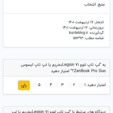
منبع: انتخاب
انتشار:
17 اردیبهشت 1401
بروزرسانی:
17 اردیبهشت 1401
گردآورنده:
kurdeblog.ir
شناسه مطلب: 151393
به "لپ تاپ لنوو Legion 7iبخریم یا لپ تاپ ایسوس
ZenBook Pro Duo؟" امتیاز دهید
امتیاز دهید:
1
2
3
4
5
رای
دیدگاه های مرتبط با "لپ تاپ لنوو Legion 7iبخریم یا لپ