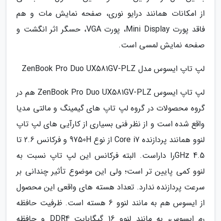
از امکانات همانند درایو نوری، صفحه نمایش مات و هم
فاقد پورت Mini Display، پورت VGA، حسگر اثر انگشت و
صفحه نمایش لمسی است.
لپ تاپ ایسوس مدل ZenBook Pro Duo UX581GV-PLZ
لپ تاپ ایسوس ZenBook Pro Duo UX581GV-PLZ هم در
گروه محصولات در گروه لپ تاپ های گیمینگ و مالتی مدیا
واقع شده است و از نظر فنی بسیاری از کارآیی های لپ تاپ
لنوو همانند پردازنده Core i7 از نوع 9750H و فرکانس 2.6 تا
4.5 GHzرا داراست. البته فرکانس این لپ تاپ نسبت به
لنوو کمی پایین تر است؛ ولی این موضوع تأثیر چندانی بر
سرعت پردازنده ندارد. تعداد هسته های واقعی این محصول
از ایسوس هم به مانند لنوو 6 هسته است. ظرفیت حافظه
رم ایسوس، به مانند لنوو 16 گیگابایت DDR4 و حافظه