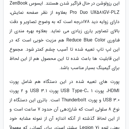
این رزولوشن در حال فراگیر شدن هستند. ایسوس ZenBook
Pro Duo UX581GV-PLZ بعلاوه از نظر صفحه نمایش،
دارای زوایه دید 178درجه است که به وضوح تصاویر و دقت
بالای تصاویر یاری زیادی می نماید. بعلاوه بهره مندی از
فناوری Reduce Blue Color هم مزیت خوبی است که در
این لپ تاپ تعبیه شده تا آسیب چشم کمتر شود. مجموع
این قابلیت ها باعث شده تا این محصول هم از این لحاظ
برای گیمینگ بسیار مناسب باشد.
پورت های تعبیه شده در این دستگاه هم شامل پورت
HDMI، پورت USB Type-C، 1 پورت USB 3.1 و 2 پورت
USB 3.0 و پورت Thunderbolt است. باتری این دستگاه از
نوع 8 سلولی است که شارژدهی آن حدود 7 ساعت است و
از این لحاظ گذشته از آنکه اندازه آن از نمونه مشابه خود
یعنی لنوو Legion 7i بیشتر است، برای کسانی که معمولاً