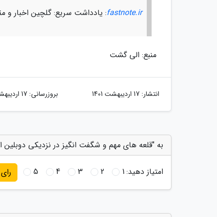
fastnote.ir
: یادداشت سریع: گلچین اخبار و مق
منبع: الی گشت
انتشار:
17 اردیبهشت 1401
بروزرسانی:
17 اردیبهشت 1401
به "قلعه های مهم و شگفت انگیز در نزدیکی دوبلین ایر
امتیاز دهید:
1
2
3
4
5
رای