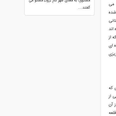
مسکووْ) به معنای شهرِ کنارِ [رودِ] مسکو می
حت می
گفتند....
شده
انی
اند
ل که از
 ای
یزی
حالی که
 از
 آن
لعه