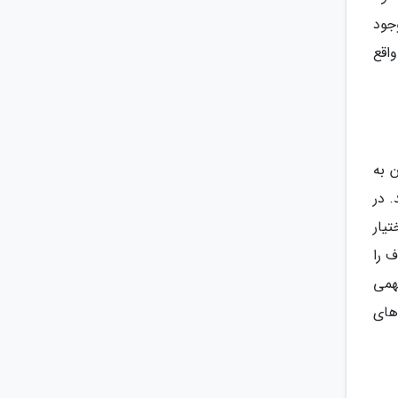
جود
 واقع
دن آن به
 در
1 مالکیت آن در اختیار
ف را
همی
های