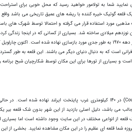
شهر دوبلین 90 دقیقه رانندگی نمایید شما به تولامور خواهید رسید که محل خوبی برای استرا
ه یک قلعه گوتیک خیره کننده با ریشه های عمیق تاریخی می باشد واقع 
ذهبی مورد استفاده قرار می گرفته و احتمالا توسط شهرک های باست
 نوزدهم میلادی ساخته شد. بسیاری از کسانی که در اینجا زندگی کرده 
مدت کوتاهی را در آن بوده و ساختمان قلعه تنها در دهه 1970 به طور جدی مورد بازسازی نهاده شده است. اکنون چارلوی
انی است که به دنبال دنیای دیگر می باشند. این قلعه به طور گسترده
ت و بسیاری از تورها برای این مکان توسط شکارچیان شبح برنامه ر
شهر کوچک بیر که در کانتی اوفالی (County Offaly) در 140 کیلومتری غرب پایتخت ایرلند نهاده شده است. در 
الب می باشد، دلیل اصلی بازدید از این شهر بدون شک قلعه بیر یکی
 قلعه از انواعی مختلف در این سایت وجود داشته است اما بسیاری از
زه شما قلعه ای عظیم را در این مکان مشاهده نمایید. بخشی از این ق