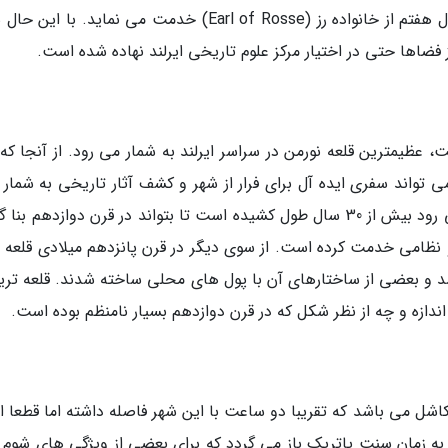
همچنان مسکونی بوده و به عنوان خانه ای برای ارل هفتم از خانواده رز (Earl of Rosse) خدمت می نماید. با
ضاها حتی در اختیار مرکز علوم تاریخی ایرلند نهاده شده است.
 عظیمترین قلعه نورمن در سراسر ایرلند به شمار می رود. از آنجا که 
 فاصله دارد، می تواند سفری ایده آل برای فرار از شهر و کشف آثار تاریخی به شمار 
قلعه تریم که از جمله قلعه های دوبلین به شمار می رود بیش از 30 سال طول کشیده است تا بتواند در قرن دوازدهم ب
نظامی خدمت کرده است. از سوی دیگر در قرن پانزدهم میلادی قلعه ت
 بعضی از ساختارهای آن با پول های محلی ساخته شدند. قلعه تریم
اندازه و چه از نظر شکل که در قرن دوازدهم بسیار نامنظم بوده است.
کاشل می باشد که تقریبا دو ساعت با این شهر فاصله داشته اما قطعا ا
به زمان سنت پاتریک باز می گردد که برای بعضی از ویژگی های شوم 