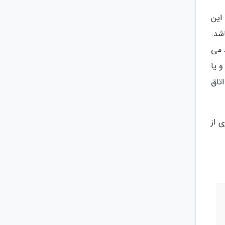
. این
شد.
 می
و یا
اتاق
 از