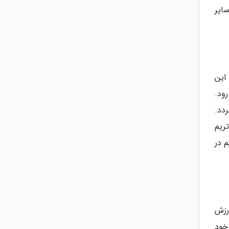
 این حال سایر
این
رود.
نا گردد.
ریم
 در
رزش
خود