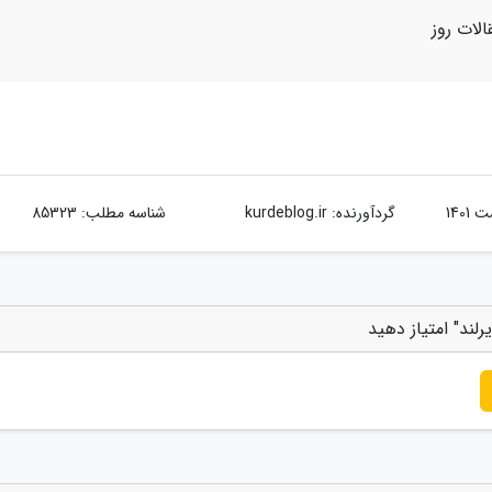
الات روز
گردآورنده:
kurdeblog.ir
شناسه مطلب: 85323
لند" امتیاز دهید