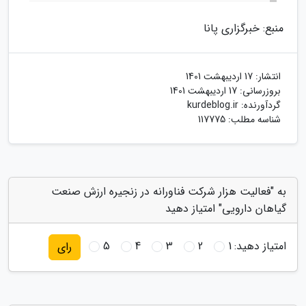
منبع: خبرگزاری پانا
انتشار:
17 اردیبهشت 1401
بروزرسانی:
17 اردیبهشت 1401
گردآورنده:
kurdeblog.ir
شناسه مطلب: 117775
به "فعالیت هزار شرکت فناورانه در زنجیره ارزش صنعت
گیاهان دارویی" امتیاز دهید
امتیاز دهید:
1
2
3
4
5
رای