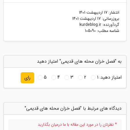
انتشار:
17 اردیبهشت 1401
بروزرسانی:
17 اردیبهشت 1401
گردآورنده:
kurdeblog.ir
شناسه مطلب: 105090
به "فصل خزان محله های قدیمی" امتیاز دهید
امتیاز دهید:
1
2
3
4
5
رای
دیدگاه های مرتبط با "فصل خزان محله های قدیمی"
* نظرتان را در مورد این مقاله با ما درمیان بگذارید