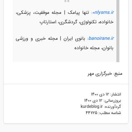
0nlysms.ir
: تنها پیامک | مجله موفقیت، پزشکی،
خانواده، تکنولوژی، گردشگری، استارتاپ
banoirane.ir
: بانوی ایران | مجله خبری و ورزشی
بانوان، مجله خانواده
منبع: خبرگزاری مهر
انتشار:
12 دی 1400
بروزرسانی:
12 دی 1400
گردآورنده:
kurdeblog.ir
شناسه مطلب: 44725