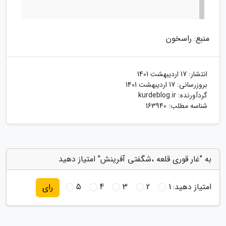
منبع: راسخون
انتشار:
17 اردیبهشت 1401
بروزرسانی:
17 اردیبهشت 1401
گردآورنده:
kurdeblog.ir
شناسه مطلب: 163940
به "غار قوری قلعه ،شگفتی آفرینش" امتیاز دهید
امتیاز دهید:
1
2
3
4
5
رای