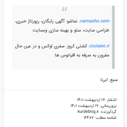
namasho.com
: نماشو: آگهی رایگان، رپورتاژ خبری،
طراحی سایت، سئو و بهینه سازی وبسایت
cruisero.ir
: کشتی کروز: سفری لوکس و در عین حال
مقرون به صرفه به اقیانوس ها
منبع: ایرنا
انتشار:
17 اردیبهشت 1401
بروزرسانی:
17 اردیبهشت 1401
گردآورنده:
kurdeblog.ir
شناسه مطلب: 16487