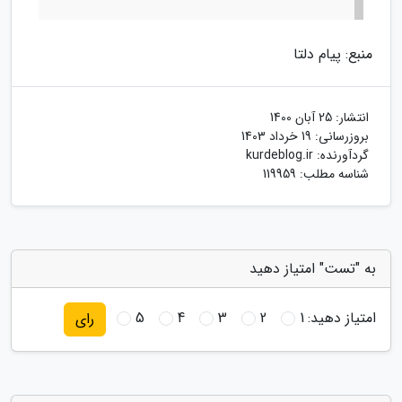
منبع: پیام دلتا
انتشار:
25 آبان 1400
بروزرسانی:
19 خرداد 1403
گردآورنده:
kurdeblog.ir
شناسه مطلب: 119959
به "تست" امتیاز دهید
امتیاز دهید:
1
2
3
4
5
رای