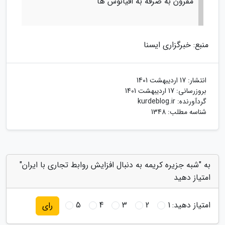
مقرون به صرفه به اقیانوس ها
منبع: خبرگزاری ایسنا
انتشار:
17 اردیبهشت 1401
بروزرسانی:
17 اردیبهشت 1401
گردآورنده:
kurdeblog.ir
شناسه مطلب: 1348
به "شبه جزیره کریمه به دنبال افزایش روابط تجاری با ایران"
امتیاز دهید
امتیاز دهید:
1
2
3
4
5
رای