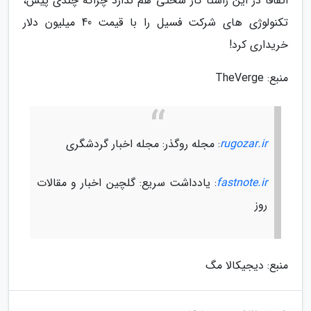
اتفاقا در این راستا کار سختی هم ندارد چراکه چندی پیش،
تکنولوژی های شرکت فسیل را با قیمت 40 میلیون دلار
خریداری کرد!
منبع: TheVerge
rugozar.ir
: مجله روگذر: مجله اخبار گردشگری
fastnote.ir
: یادداشت سریع: گلچین اخبار و مقالات
روز
منبع: دیجیکالا مگ