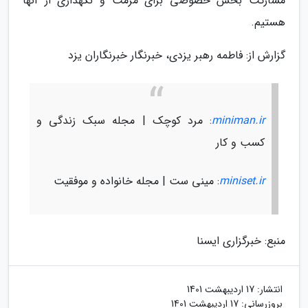
مشارکت بخش خصوصی برای مرمت و نگهداری از آنها
هستیم.
گزارش از: فاطمه رهبر یزدی، خبرنگار خبرنگاران یزد
miniman.ir
: مرد کوچک | مجله سبک زندگی و
کسب و کار
miniset.ir
: مینی ست | مجله خانواده و موفقیت
منبع: خبرگزاری ایسنا
انتشار:
17 اردیبهشت 1401
بروزرسانی:
17 اردیبهشت 1401