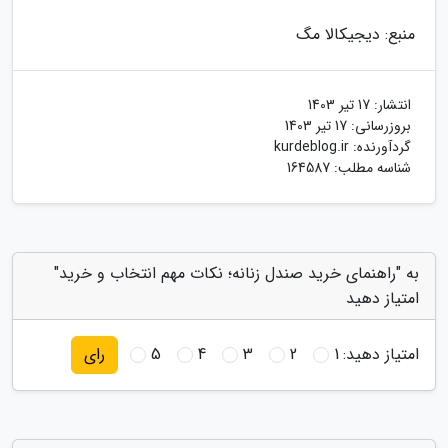
منبع: دیجیکالا مگ
انتشار:
17 تیر 1403
بروزرسانی:
17 تیر 1403
گردآورنده:
kurdeblog.ir
شناسه مطلب: 164587
به "راهنمای خرید صندل زنانه؛ نکات مهم انتخاب و خرید"
امتیاز دهید
امتیاز دهید:
1
2
3
4
5
رای