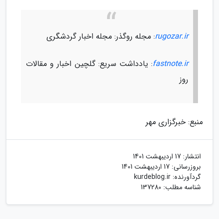
rugozar.ir
: مجله روگذر: مجله اخبار گردشگری
fastnote.ir
: یادداشت سریع: گلچین اخبار و مقالات
روز
منبع: خبرگزاری مهر
انتشار:
17 اردیبهشت 1401
بروزرسانی:
17 اردیبهشت 1401
گردآورنده:
kurdeblog.ir
شناسه مطلب: 137280