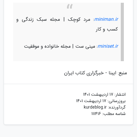
miniman.ir
: مرد کوچک | مجله سبک زندگی و
کسب و کار
miniset.ir
: مینی ست | مجله خانواده و موفقیت
منبع: ایبنا - خبرگزاری کتاب ایران
انتشار:
17 اردیبهشت 1401
بروزرسانی:
17 اردیبهشت 1401
گردآورنده:
kurdeblog.ir
شناسه مطلب: 111416