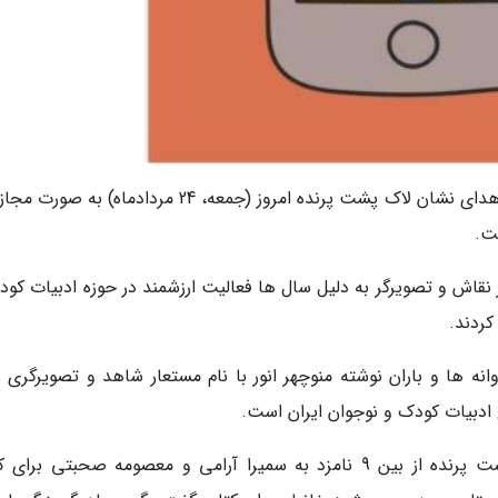
به گزارش خبرنگاران، مراسم پایانی هشتمین دوره اهدای نشان لاک پشت پرنده امروز (جمعه، 24 مردادماه) 
ت.
قاش و تصویرگر به دلیل سال ها فعالیت ارزشمند در حوزه ادبیات کود
کردند.
انه ها و باران نوشته منوچهر انور با نام مستعار شاهد و تصویرگری ز
یخ ادبیات کودک و نوجوان ایران است.
سپس نشان های نقره ای هشتمین دوره لاک پشت پرنده از بین 9 نامزد به سمیرا آرامی و معصومه صحبتی ب