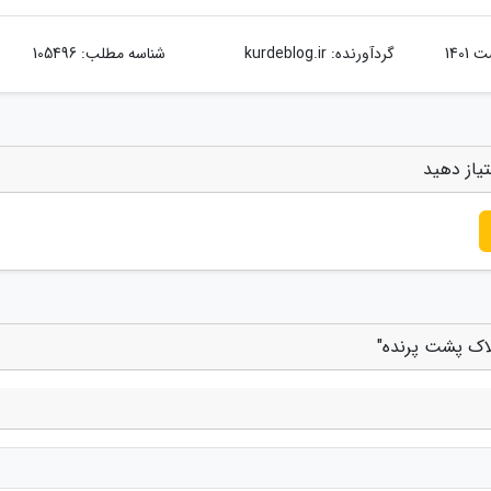
گردآورنده:
kurdeblog.ir
شناسه مطلب: 105496
یاز دهید
لاک پشت پرنده"