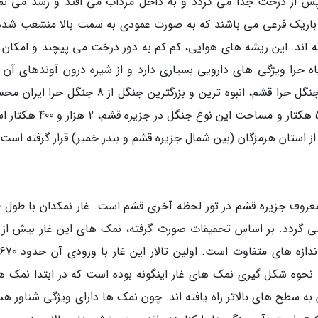
پس از درخت جدا می گردد و به داخل مرداب می افتد و رشد می نما
 باریک فرعی می باشند که به صورت عمودی به سمت بالا منشعب شده 
رار گرفته اند. این ریشه های هوایی، کم کم به دور درخت می پیچند و امکان
یاه حرا ویژگی های دارویی بسیاری دارد و از شیره درون آوندهای آن ب
برطرف بیماری خشکی پوست، استفاده می گردد. جنگل حرا قشم، انبوه ترین و بزرگترین جنگل از 8 جن
می گردد. مساحت کل جنگل های حرا 7 هزار و 500 هکتار و مساحت این نوع جنگل د
 استان هرمزگان (بین شمال جزیره قشم و بندر خمیر) قرار گرفته است.
غار 
رض این غار نیز حدود 5 متر است. نحوه شکل گیری نمک های غار اینگونه بوده است که در ابتدا نمک 
به سطح های بالاتر راه یافته اند. چون نمک ها دارای ویژگی شناور هس