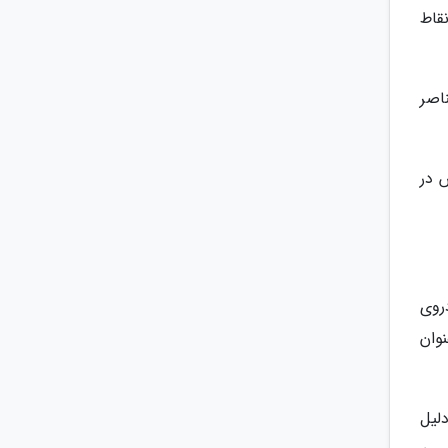
قاط
اصر
 در
دروی
وان
10 متری خود و به دلیل