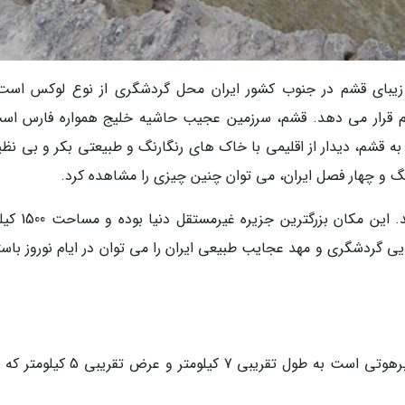
یره زیبای قشم در جنوب کشور ایران محل گردشگری از نوع لوکس است
 قشم قرار می دهد. قشم، سرزمین عجیب حاشیه خلیج همواره فارس اس
ه قشم، دیدار از اقلیمی با خاک های رنگارنگ و طبیعتی بکر و بی نظیر
رنگ و چهار فصل ایران، می توان چنین چیزی را مشاهده کرد.
قشم را سرزمین انرژی، تجارت و سیاحت می نامند. این م
رزمین طلایی گردشگری و مهد عجایب طبیعی ایران را می توان در ایام نوروز باس
منطقه ای موسوم به کاسه سلخ در ساحل جنوبی، برهوتی است به طول تقریبی 7 کیلومتر و