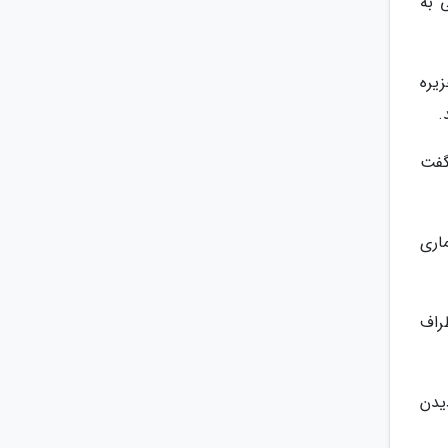
 به
زیره
.
گفت
اری
راف
یدن