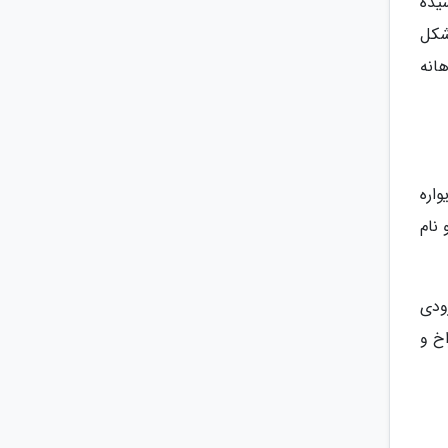
یده
شکل
دهانه
اره
نام
ودی
خ و