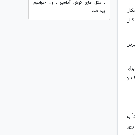
, هتل های کوش آداسی , و… خواهیم
کال
پرداخت.
کیل
رین
رای
گ و
 به
 روی